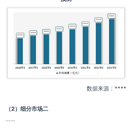
数据来源：****
（
2
）细分市场二
……