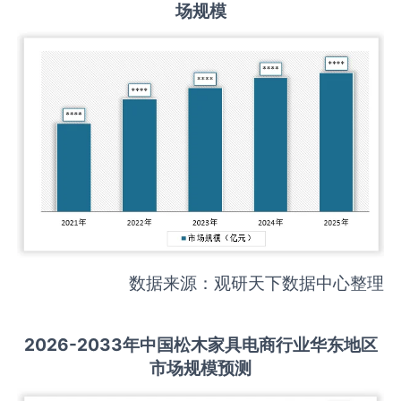
场规模
数据来源：观研天下数据中心整理
2026-2033
年中国
松木家具电商
行业华东地区
市场规模预测