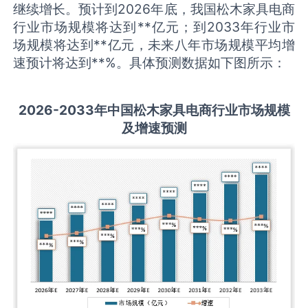
继续增长。预计到2026年底，我国松木家具电商
行业市场规模将达到**亿元；到2033年行业市
场规模将达到**亿元，未来八年市场规模平均增
速预计将达到**%。具体预测数据如下图所示：
2026-2033
年中国
松木家具电商
行业市场规模
及增速预测