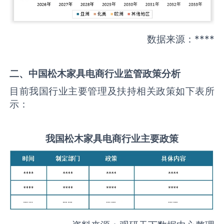
数据来源：****
二、中国
松木家具电商
行业监管政策分析
目前我国行业主要管理及扶持相关政策如下表所
示：
我国
松木家具电商
行业主要政策