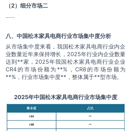
（
2
）细分市场二
……
八、中国
松木家具电商
行业市场集中度分析
从市场集中度来看，我国松木家具电商行业内企
业数量近年来保持增长，2025年行业内企业数量
达到**家，2025年我国松木家具电商行业企业
CR4的市场份额为**%，CR8的市场份额为
**%，行业市场集中度**，整体属于**型市场。
2025
年中国
松木家具电商
行业市场集中度