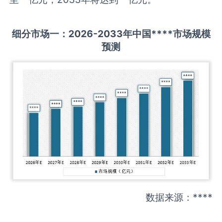
细分市场一：
202
6
-20
33年中国
****
市场规模
预测
数据来源：****