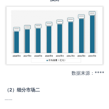
数据来源：****
（
2
）细分市场二
……