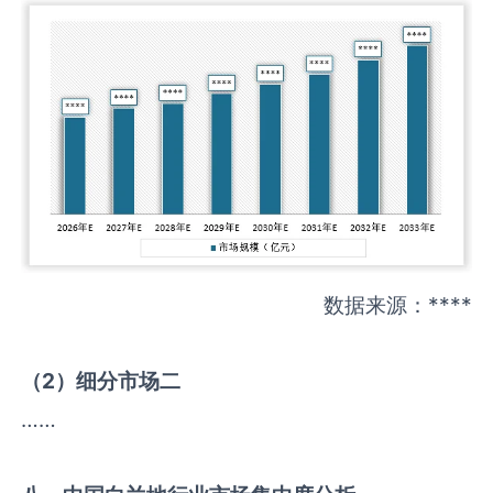
数据来源：****
（
2
）细分市场二
……