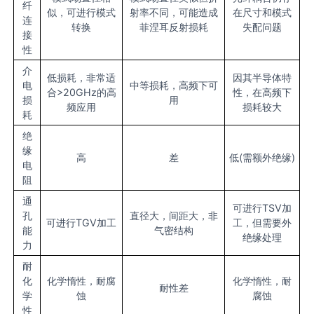
纤
似，可进行模式
射率不同，可能造成
在尺寸和模式
连
转换
菲涅耳反射损耗
失配问题
接
性
介
低损耗，非常适
因其半导体特
电
中等损耗，高频下可
合>20GHz的高
性，在高频下
损
用
频应用
损耗较大
耗
绝
缘
高
差
低(需额外绝缘)
电
阻
通
可进行TSV加
孔
直径大，间距大，非
可进行TGV加工
工，但需要外
能
气密结构
绝缘处理
力
耐
化
化学惰性，耐腐
化学惰性，耐
耐性差
学
蚀
腐蚀
性