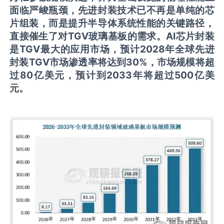
面临严峻瓶颈，先进封装技术已不再是单纯的芯
片组装，而是提升半导体系统性能的关键路径，
直接催生了对
TGV
玻璃基板的需求。
AI
芯片封装
是
TGV
最大的应用市场，预计
2028
年全球先进
封装
TGV
市场渗透率将达到
30%
，市场规模将
超
过
80
亿美元，
预计到
2033
年将超过
500
亿美
元
。