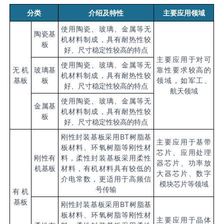
分类
介绍及特性
主要应用领域
使用陶瓷、玻璃、金属等无
陶瓷基
机材料制成，具有耐热性较
板
好、尺寸稳定性较高的特点
主要应用于对可
使用陶瓷、玻璃、金属等无
无机
玻璃基
靠性要求较高的
机材料制成，具有耐热性较
基板
板
领域，如军工、
好、尺寸稳定性较高的特点
航天领域
使用陶瓷、玻璃、金属等无
金属基
机材料制成，具有耐热性较
板
好、尺寸稳定性较高的特点
刚性封装基板采用BT树脂基
主要应用于基带
板材料、环氧树脂等刚性材
芯片、应用处理
刚性有
料，柔性封装基板采用柔性
器芯片、功率放
机基板
材料，有机材料具有较低的
大器芯片、数字
介电常数，更适用于高频信
模块芯片等领域
号传输
有机
基板
刚性封装基板采用BT树脂基
板材料、环氧树脂等刚性材
主要应用于晶体