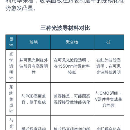
利用率来看，玻璃面板在封装制造中的规模化优
势愈发凸显。
三种光波导材料对比
属
玻璃
聚合物
硅
性
光
学
从可见光到红外
在可见光波段透明，
在红外波段高
透
波段具有高透明
在1550nm时透射率
透明，在可见
明
性
较低
光波段低透明
性
系
统
与CMOS和III-
与PCB高度兼
兼容性差，可能因高
集
V器件共集成兼
容，便于集成
温焊接导致性能劣化
成
容性强
性
与
光
模式场直径相
模式场直径类似但折
光纤耦合仍存