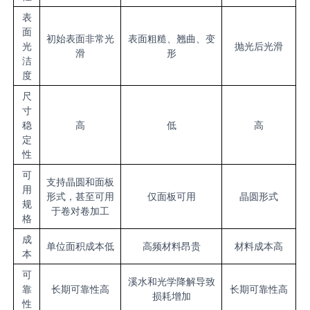
表
面
初始表面非常光
表面粗糙、翘曲、变
光
抛光后光滑
滑
形
洁
度
尺
寸
稳
高
低
高
定
性
可
支持晶圆和面板
用
形式，甚至可用
仅面板可用
晶圆形式
规
于卷对卷加工
格
成
单位面积成本低
高频材料昂贵
材料成本高
本
可
溪水和光学降解导致
靠
长期可靠性高
长期可靠性高
损耗增加
性