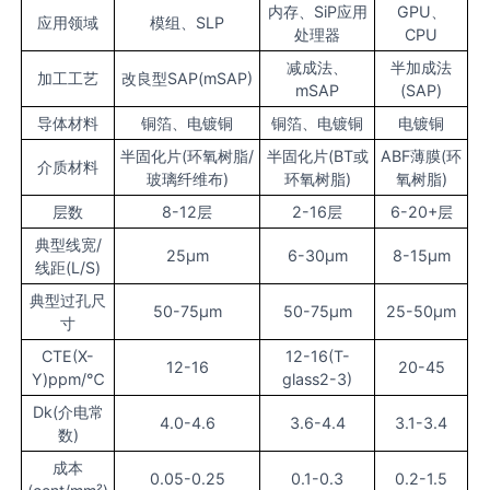
内存、SiP应用
GPU、
应用领域
模组、SLP
处理器
CPU
减成法、
半加成法
加工工艺
改良型SAP(mSAP)
mSAP
(SAP)
导体材料
铜箔、电镀铜
铜箔、电镀铜
电镀铜
半固化片(环氧树脂/
半固化片(BT或
ABF薄膜(环
介质材料
玻璃纤维布)
环氧树脂)
氧树脂)
层数
8-12层
2-16层
6-20+层
典型线宽/
25μm
6-30μm
8-15μm
线距(L/S)
典型过孔尺
50-75μm
50-75μm
25-50μm
寸
CTE(X-
12-16(T-
12-16
20-45
Y)ppm/℃
glass2-3)
Dk(介电常
4.0-4.6
3.6-4.4
3.1-3.4
数)
成本
0.05-0.25
0.1-0.3
0.2-1.5