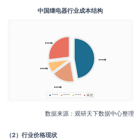
中国
继电器
行业成本结构
数据来源：观研天下数据中心整理
（
2
）行业价格现状