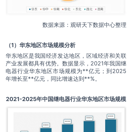
数据来源：观研天下数据中心整理
（
1
）华东地区市场规模分析
华东地区是我国经济发达地区，区域经济和关联
产业发展都具有优势。数据显示，2021年我国继
电器行业华东地区市场规模为**亿元；到2025
年增长至**亿元，同比增速达到**%。
2021-2025
年中国
继电器
行业华东地区市场规模