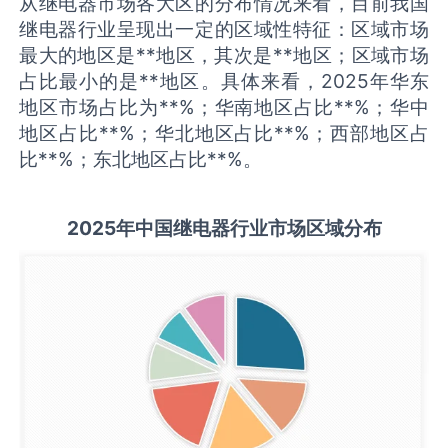
从继电器市场各大区的分布情况来看，目前我国
继电器行业呈现出一定的区域性特征：区域市场
最大的地区是**地区，其次是**地区；区域市场
占比最小的是**地区。具体来看，2025年华东
地区市场占比为**%；华南地区占比**%；华中
地区占比**%；华北地区占比**%；西部地区占
比**%；东北地区占比**%。
2025
年中国
继电器
行业市场区域分布