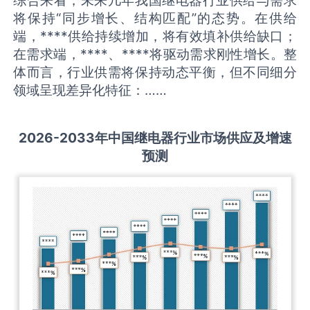
综合来看，未来几年我国继电器行业供给与需求
将保持“同步增长、结构匹配”的态势。在供给
端，****供给持续增加，将有效填补供给缺口；
在需求端，****、****将驱动需求刚性增长。整
体而言，行业供需将保持动态平衡，但不同细分
领域呈现差异化特征：……
2026-2033
年中国
继电器
行业市场供应及增速
预测