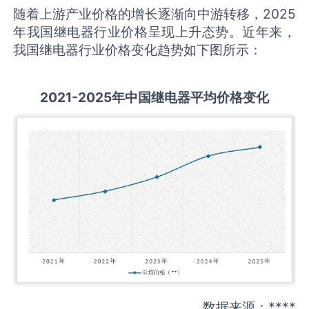
随着上游产业价格的增长逐渐向中游转移，2025
年我国继电器行业价格呈现上升态势。近年来，
我国继电器行业价格变化趋势如下图所示：
2021-2025
年中国
继电器
平均价格变化
数据来源：****