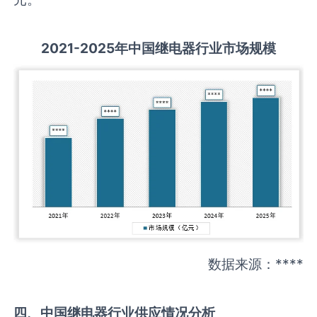
2021-2025
年中国
继电器
行业市场规模
数据来源：****
四、中国
继电器
行业供应情况分析