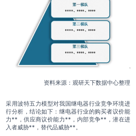
资料来源：观研天下数据中心整理
采用波特五力模型对我国继电器行业竞争环境进
行分析，结论如下：继电器行业的购买者议价能
力**，供应商议价能力**，内部竞争**，潜在进
入者威胁**，替代品威胁**。