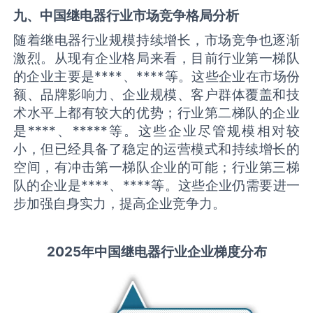
九、中国
继电器
行业市场竞争格局分析
随着继电器行业规模持续增长，市场竞争也逐渐
激烈。从现有企业格局来看，目前行业第一梯队
的企业主要是****、****等。这些企业在市场份
额、品牌影响力、企业规模、客户群体覆盖和技
术水平上都有较大的优势；行业第二梯队的企业
是****、*****等。这些企业尽管规模相对较
小，但已经具备了稳定的运营模式和持续增长的
空间，有冲击第一梯队企业的可能；行业第三梯
队的企业是****、****等。这些企业仍需要进一
步加强自身实力，提高企业竞争力。
2025
年中国
继电器
行业企业梯度分布