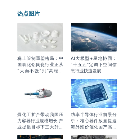
热点图片
稀土管制重塑格局：中
AI大模型+星地协同：
国氧化铝陶瓷行业正从
“十五五”定调下空间信
“大而不强”到“高端突
息行业快速发展
围”
煤化工扩产带动我国压
功率半导体行业前景分
力容器行业规模增长 产
析：核心器件放量提速
业提质目标下三大升级
海外涨价催化国产高端
逻辑明确
化突围