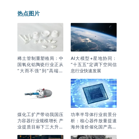
热点图片
稀土管制重塑格局：中
AI大模型+星地协同：
国氧化铝陶瓷行业正从
“十五五”定调下空间信
“大而不强”到“高端突
息行业快速发展
围”
煤化工扩产带动我国压
功率半导体行业前景分
力容器行业规模增长 产
析：核心器件放量提速
业提质目标下三大升级
海外涨价催化国产高端
逻辑明确
化突围