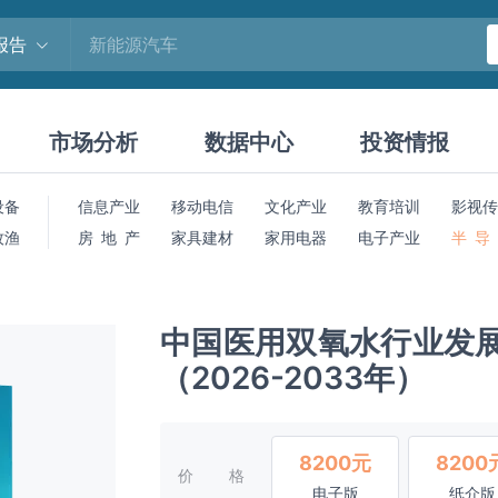
报告
市场分析
数据中心
投资情报
设备
信息产业
移动电信
文化产业
教育培训
影视传
牧渔
房 地 产
家具建材
家用电器
电子产业
半 导
中国医用双氧水行业发
（2026-2033年）
8200元
8200
价格
电子版
纸介版