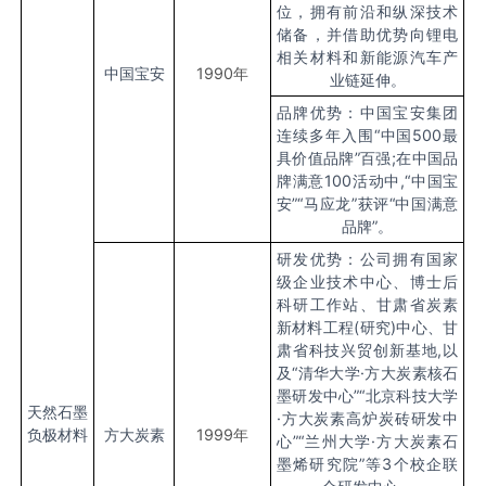
位，拥有前沿和纵深技术
储备，并借助优势向锂电
相关材料和新能源汽车产
中国宝安
1990
年
业链延伸。
品牌优势：中国宝安集团
连续多年入围“中国500最
具价值品牌”百强;在中国品
牌满意100活动中,“中国宝
安”“马应龙”获评“中国满意
品牌”。
研发优势：公司拥有国家
级企业技术中心、博士后
科研工作站、甘肃省炭素
新材料工程(研究)中心、甘
肃省科技兴贸创新基地,以
及“清华大学·方大炭素核石
墨研发中心”“北京科技大学
天然石墨
·方大炭素高炉炭砖研发中
负极材料
方大炭素
1999
年
心”“兰州大学·方大炭素石
墨烯研究院”等3个校企联