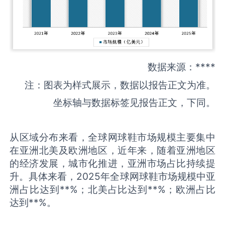
数据来源：****
注：图表为样式展示，数据以报告正文为准。
坐标轴与数据标签见报告正文，下同。
从区域分布来看，全球网球鞋市场规模主要集中
在亚洲北美及欧洲地区，近年来，随着亚洲地区
的经济发展，城市化推进，亚洲市场占比持续提
升。具体来看，2025年全球网球鞋市场规模中亚
洲占比达到**%；北美占比达到**%；欧洲占比
达到**%。