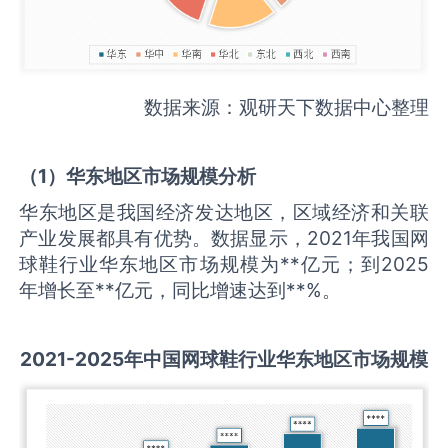
数据来源：观研天下数据中心整理
（
1
）华东地区市场规模分析
华东地区是我国经济发达地区，区域经济和关联
产业发展都具有优势。数据显示，2021年我国网
球鞋行业华东地区市场规模为**亿元；到2025
年增长至**亿元，同比增速达到**%。
2021-2025
年中国
网球鞋
行业华东地区市场规模