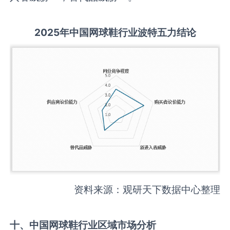
2025
年中国
网球鞋
行业波特五力结论
资料来源：观研天下数据中心整理
十、中国
网球鞋
行业区域市场分析