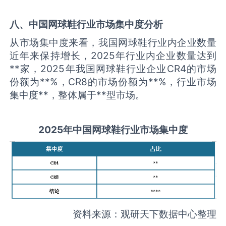
八、中国
网球鞋
行业市场集中度分析
从市场集中度来看，我国网球鞋行业内企业数量
近年来保持增长，2025年行业内企业数量达到
**家，2025年我国网球鞋行业企业CR4的市场
份额为**%，CR8的市场份额为**%，行业市场
集中度**，整体属于**型市场。
2025
年中国
网球鞋
行业市场集中度
资料来源：观研天下数据中心整理