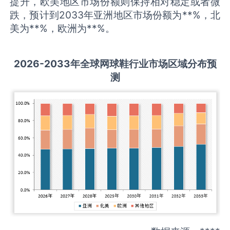
提升，欧美地区市场份额则保持相对稳定或者微
跌，预计到2033年亚洲地区市场份额为**%，北
美为**%，欧洲为**%。
2026-2033
年全球
网球鞋
行业市场区域分布预
测