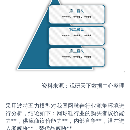
资料来源：观研天下数据中心整理
采用波特五力模型对我国网球鞋行业竞争环境进
行分析，结论如下：网球鞋行业的购买者议价能
力**，供应商议价能力**，内部竞争**，潜在进
入者威胁**，替代品威胁**。