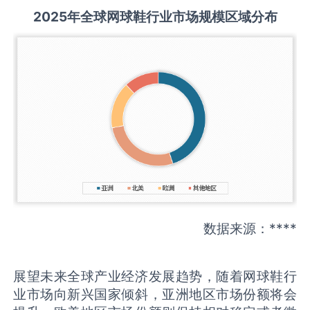
2025
年全球
网球鞋
行业市场规模区域分布
数据来源：****
展望未来全球产业经济发展趋势，随着网球鞋行
业市场向新兴国家倾斜，亚洲地区市场份额将会