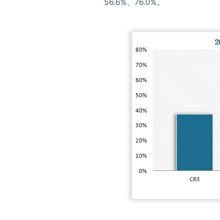
56.6%
、76.0%。