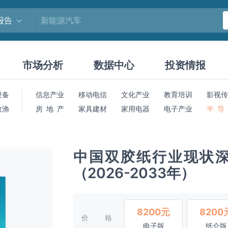
报告
市场分析
数据中心
投资情报
设备
信息产业
移动电信
文化产业
教育培训
影视传
牧渔
房 地 产
家具建材
家用电器
电子产业
半 导
中国双胶纸行业现状
（2026-2033年）
8200元
8200
价格
电子版
纸介版