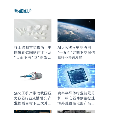
热点图片
稀土管制重塑格局：中
AI大模型+星地协同：
国氧化铝陶瓷行业正从
“十五五”定调下空间信
“大而不强”到“高端突
息行业快速发展
围”
煤化工扩产带动我国压
功率半导体行业前景分
力容器行业规模增长 产
析：核心器件放量提速
业提质目标下三大升级
海外涨价催化国产高端
逻辑明确
化突围