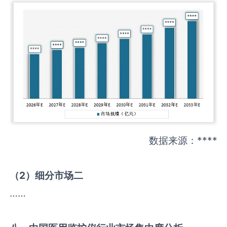
数据来源：****
（
2
）细分市场二
……