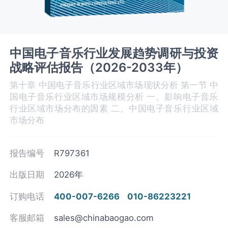
中国电子音乐行业发展趋势调研与投资
战略评估报告（2026-2033年）
第十章 中国电子音乐‌‌‌行业区域市场现状分析 第一节 中
国电子音乐行业区域市场规模分析 一、影响电子音乐‌‌‌
行业区域市场分布的因素 二、中国电子音乐‌‌‌行业区域
市场分布
报告编号
R797361
出版日期
2026年
订购电话
400-007-6266
010-86223221
客服邮箱
sales@chinabaogao.com