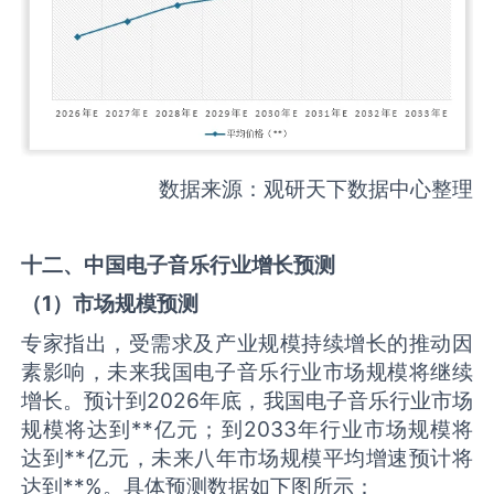
数据来源：观研天下数据中心整理
十二、中国
电子音乐
行业增长预测
（
1
）市场规模预测
专家指出，受需求及产业规模持续增长的推动因
素影响，未来我国电子音乐行业市场规模将继续
增长。预计到2026年底，我国电子音乐行业市场
规模将达到**亿元；到2033年行业市场规模将
达到**亿元，未来八年市场规模平均增速预计将
达到**%。具体预测数据如下图所示：