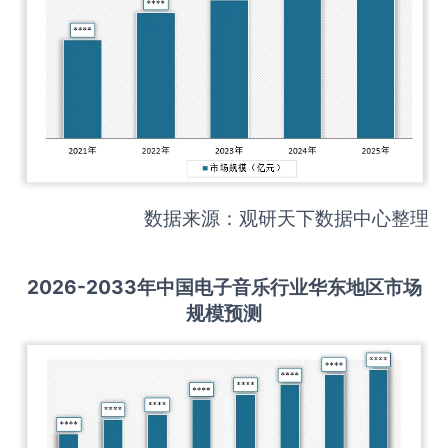
数据来源：观研天下数据中心整理
2026-2033
年中国
电子音乐
行业华东地区市场
规模预测