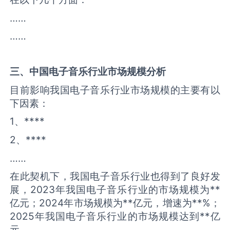
……
……
三、中国
电子音乐
行业市场规模分析
目前影响我国电子音乐行业市场规模的主要有以
下因素：
1、****
2、****
……
在此契机下，我国电子音乐行业也得到了良好发
展，2023年我国电子音乐行业的市场规模为**
亿元；2024年市场规模为**亿元，增速为**%；
2025年我国电子音乐行业的市场规模达到**亿
元。