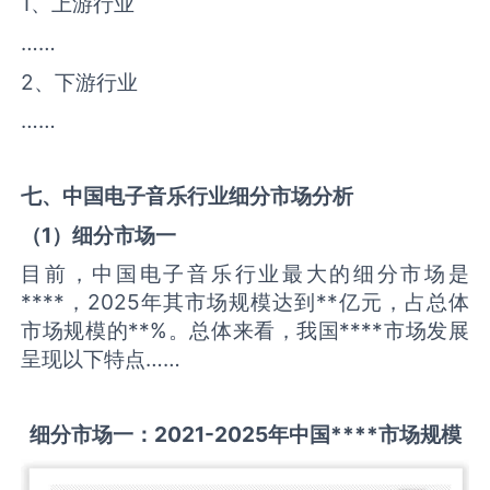
1、上游行业
……
2、下游行业
……
七、中国
电子音乐
行业细分市场分析
（
1
）细分市场一
目前，中国电子音乐行业最大的细分市场是
****，2025年其市场规模达到**亿元，占总体
市场规模的**%。总体来看，我国****市场发展
呈现以下特点……
细分市场一：
2021-2025
年中国
****
市场规模