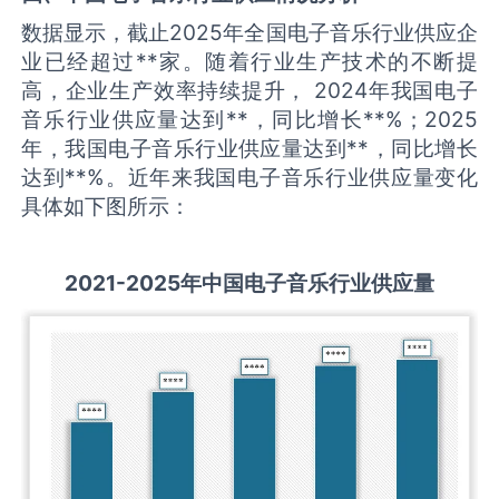
数据显示，截止2025年全国电子音乐行业供应企
业已经超过**家。随着行业生产技术的不断提
高，企业生产效率持续提升， 2024年我国电子
音乐行业供应量达到**，同比增长**%；2025
年，我国电子音乐行业供应量达到**，同比增长
达到**%。近年来我国电子音乐行业供应量变化
具体如下图所示：
2021-2025
年中国
电子音乐
行业供应量