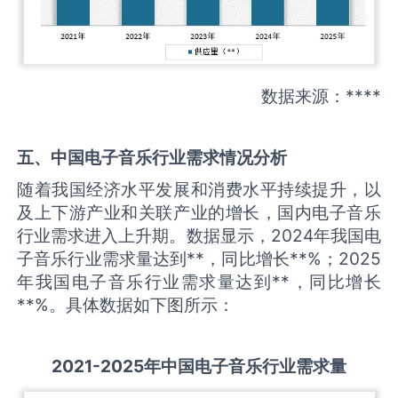
数据来源：****
五、中国
电子音乐
行业需求情况分析
随着我国经济水平发展和消费水平持续提升，以
及上下游产业和关联产业的增长，国内电子音乐
行业需求进入上升期。数据显示，2024年我国电
子音乐行业需求量达到**，同比增长**%；2025
年我国电子音乐行业需求量达到**，同比增长
**%。具体数据如下图所示：
2021-2025
年中国
电子音乐
行业需求量