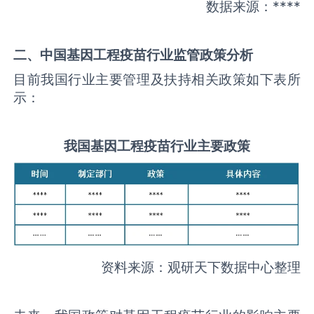
数据来源：****
二、中国
基因工程疫苗
行业监管政策分析
目前我国行业主要管理及扶持相关政策如下表所
示：
我国
基因工程疫苗
行业主要政策
资料来源：观研天下数据中心整理