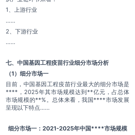
1、上游行业
……
2、下游行业
……
七、中国
基因工程疫苗
行业细分市场分析
（
1
）细分市场一
目前，中国基因工程疫苗行业最大的细分市场是
****，2025年其市场规模达到**亿元，占总体
市场规模的**%。总体来看，我国****市场发展
呈现以下特点……
细分市场一：
2021-2025
年中国
****
市场规模