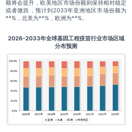
额将会提升，欧美地区市场份额则保持相对稳定
或者微跌，预计到2033年亚洲地区市场份额为
**%，北美为**%，欧洲为**%。
2026-2033
年全球
基因工程疫苗
行业市场区域
分布预测