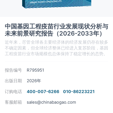
中国基因工程疫苗行业发展现状分析与
未来前景研究报告（2026-2033年）
近年来，尽管全球各主要经济体的经济发展仍存在较多
不确定因素，但全球经济整体已经进入复苏阶段，基因
工程疫苗行业市场规模也总体保持了稳定增长的态势。
报告编号
R795951
出版日期
2026年
订购电话
400-007-6266
010-86223221
客服邮箱
sales@chinabaogao.com