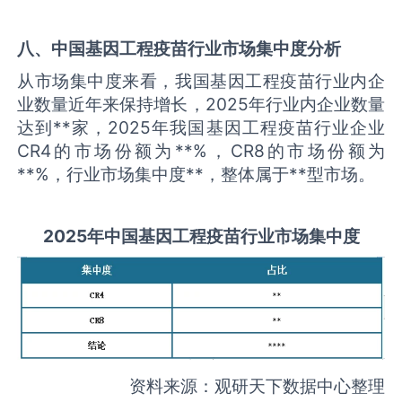
八、中国
基因工程疫苗
行业市场集中度分析
从市场集中度来看，我国基因工程疫苗行业内企
业数量近年来保持增长，2025年行业内企业数量
达到**家，2025年我国基因工程疫苗行业企业
CR4的市场份额为**%，CR8的市场份额为
**%，行业市场集中度**，整体属于**型市场。
2025
年中国
基因工程疫苗
行业市场集中度
资料来源：观研天下数据中心整理