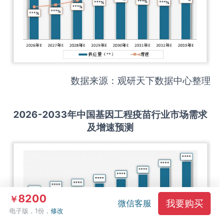
数据来源：观研天下数据中心整理
2026-2033
年中国
基因工程疫苗
行业市场需求
及增速预测
8200
￥
我要购买
微信客服
电子版，1份，
修改