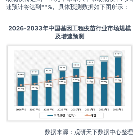
速预计将达到**%。具体预测数据如下图所示：
2026-2033
年中国
基因工程疫苗
行业市场规模
及增速预测
数据来源：观研天下数据中心整理