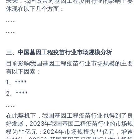
未来，我国政策对基因工程疫苗行业的影响主要
体现在以下几个方面：
……
……
三、中国
基因工程疫苗
行业市场规模分析
目前影响我国基因工程疫苗行业市场规模的主要
有以下因素：
1、****
2、****
……
在此契机下，我国基因工程疫苗行业也得到了良
好发展，2023年我国基因工程疫苗行业的市场规
模为**亿元；2024年市场规模为**亿元，增速