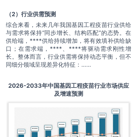
（
2
）
行业供需
预测
综合来看，未来几年我国基因工程疫苗行业供给
与需求将保持“同步增长、结构匹配”的态势。在
供给端，****供给持续增加，将有效填补供给缺
口；在需求端，****、****将驱动需求刚性增
长。整体而言，行业供需将保持动态平衡，但不
同细分领域呈现差异化特征：……
2026-2033
年中国
基因工程疫苗
行业市场供应
及增速预测