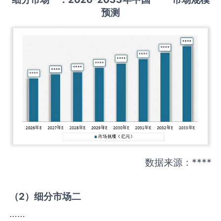
预测
数据来源：****
（
2
）细分市场二
……