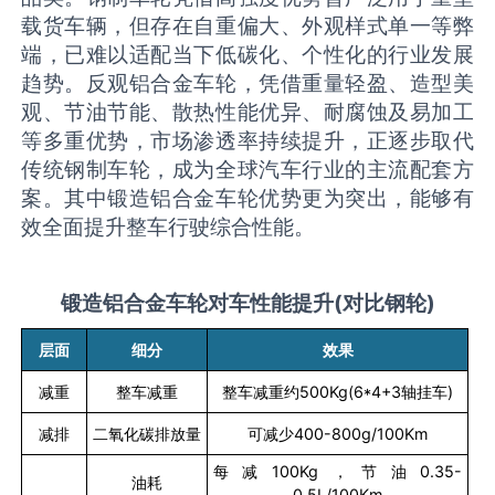
载货车辆，但存在自重偏大、外观样式单一等弊
端，已难以适配当下低碳化、个性化的行业发展
趋势。反观铝合金车轮，凭借重量轻盈、造型美
观、节油节能、散热性能优异、耐腐蚀及易加工
等多重优势，市场渗透率持续提升，正逐步取代
传统钢制车轮，成为全球汽车行业的主流配套方
案。其中锻造铝合金车轮优势更为突出，能够有
效全面提升整车行驶综合性能。
锻造铝合金车轮对车性能提升
(
对比钢轮
)
层面
细分
效果
减重
整车减重
整车减重约
500Kg(6*4+3
轴挂车
)
减排
二氧化碳排放量
可减少
400-800g/100Km
每减
100Kg
，节油
0.35-
油耗
0.5L/100Km