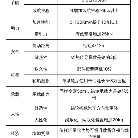
节能
续航里程
可增加续航里程约
6%
以上
加速性能
0-100Km/h
提升
10%
以上
动力
牵引力
有效牵引增加
25kN
制动距离
缩短
4-12m
安全
散热性
铝热传导系数是钢的
3
倍
耐久性
部件疲劳降低
10%
可靠
轮胎磨损
单条轮胎使用寿命延长
5-8
万公里
同样变形
5cm
，铝轮承载力是钢轮
5
承载
承载能力
倍
舒适性
铝轮搭载汽车方向盘更轻
人性
人性化
娱乐化、网联化装置增加
20kg
依托轻量化优势可提升载货容积与载
经济
增加货量
货重量