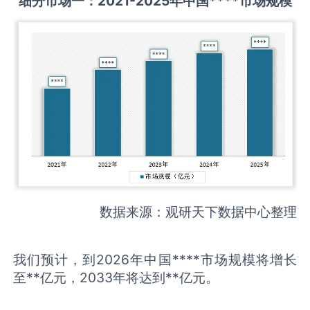
细分市场一：
2021-2025
年中国
****
市场规模
数据来源：观研天下数据中心整理
我们预计，到2026年中国****市场规模将增长
至**亿元，2033年将达到**亿元。