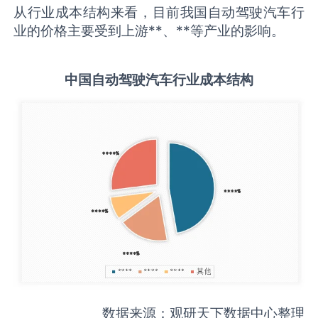
从行业成本结构来看，目前我国自动驾驶汽车行
业的价格主要受到上游**、**等产业的影响。
中国
自动驾驶汽车
行业成本结构
数据来源：观研天下数据中心整理