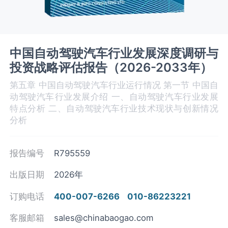
中国自动驾驶汽车行业发展深度调研与
投资战略评估报告（2026-2033年）
第五章 中国自动驾驶汽车‌‌‌行业运行情况 第一节 中国自
动驾驶汽车‌‌‌行业发展介绍 一、自动驾驶汽车行业发展
特点分析 二、自动驾驶汽车行业技术现状与创新情况
分析
报告编号
R795559
出版日期
2026年
订购电话
400-007-6266
010-86223221
客服邮箱
sales@chinabaogao.com