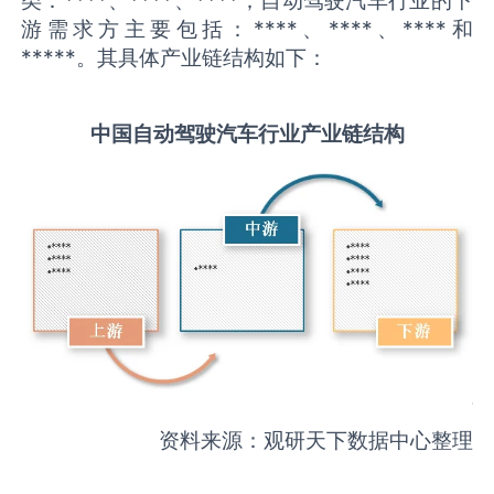
游需求方主要包括：****、****、****和
*****。其具体产业链结构如下：
中国
自动驾驶汽车
行业产业链结构
资料来源：观研天下数据中心整理