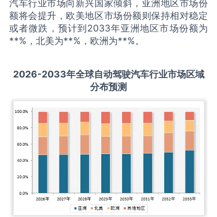
汽车行业市场向新兴国家倾斜，亚洲地区市场份
额将会提升，欧美地区市场份额则保持相对稳定
或者微跌，预计到2033年亚洲地区市场份额为
**%，北美为**%，欧洲为**%。
2026-2033
年全球
自动驾驶汽车
行业市场区域
分布预测