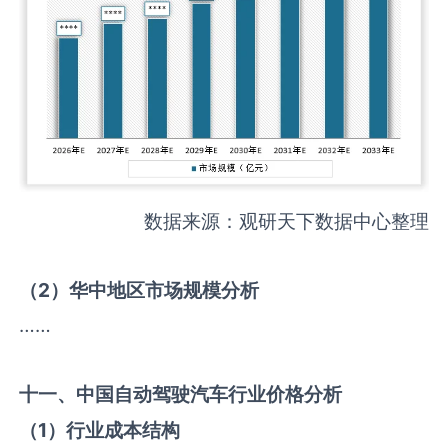
数据来源：观研天下数据中心整理
（
2
）华中地区市场规模分析
……
十一、中国
自动驾驶汽车
行业价格分析
（
1
）行业成本结构