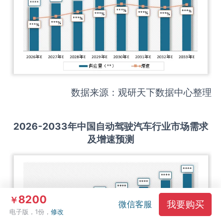
数据来源：观研天下数据中心整理
2026-2033
年中国
自动驾驶汽车
行业市场需求
及增速预测
8200
￥
我要购买
微信客服
电子版，1份，
修改