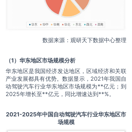
数据来源：观研天下数据中心整理
（
1
）华东地区市场规模分析
华东地区是我国经济发达地区，区域经济和关联
产业发展都具有优势。数据显示，2021年我国自
动驾驶汽车行业华东地区市场规模为**亿元；到
2025年增长至**亿元，同比增速达到**%。
2021-2025
年中国
自动驾驶汽车
行业华东地区市
场规模