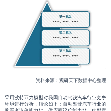
资料来源：观研天下数据中心整理
采用波特五力模型对我国自动驾驶汽车行业竞争
环境进行分析，结论如下：自动驾驶汽车行业的
购买者议价能力**，供应商议价能力**，内部竞