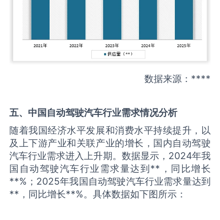
数据来源：****
五、中国
自动驾驶汽车
行业需求情况分析
随着我国经济水平发展和消费水平持续提升，以
及上下游产业和关联产业的增长，国内自动驾驶
汽车行业需求进入上升期。数据显示，2024年我
国自动驾驶汽车行业需求量达到**，同比增长
**%；2025年我国自动驾驶汽车行业需求量达到
**，同比增长**%。具体数据如下图所示：