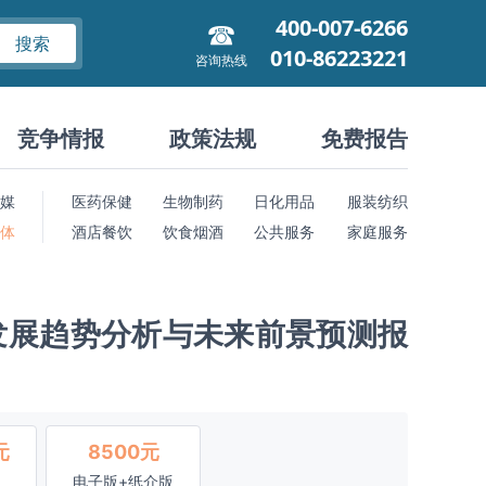
400-007-6266
搜索
010-86223221
咨询热线
竞争情报
政策法规
免费报告
媒
医药保健
生物制药
日化用品
服装纺织
 体
酒店餐饮
饮食烟酒
公共服务
家庭服务
发展趋势分析与未来前景预测报
元
8500元
电子版+纸介版