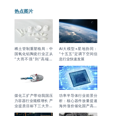
热点图片
稀土管制重塑格局：中
AI大模型+星地协同：
国氧化铝陶瓷行业正从
“十五五”定调下空间信
“大而不强”到“高端突
息行业快速发展
围”
煤化工扩产带动我国压
功率半导体行业前景分
力容器行业规模增长 产
析：核心器件放量提速
业提质目标下三大升级
海外涨价催化国产高端
逻辑明确
化突围