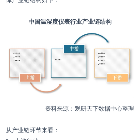
中国
温湿度仪表
行业产业链结构
资料来源：观研天下数据中心整理
从产业链环节来看：