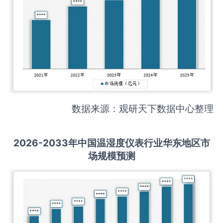
数据来源：观研天下数据中心整理
2026-2033
年中国
温湿度仪表
行业华东地区市
场规模预测