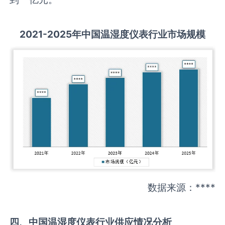
2021-2025
年中国
温湿度仪表
行业市场规模
数据来源：****
四、中国
温湿度仪表
行业供应情况分析