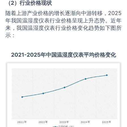
（
2
）行业价格现状
随着上游产业价格的增长逐渐向中游转移，2025
年我国温湿度仪表行业价格呈现上升态势。近年
来，我国温湿度仪表行业价格变化趋势如下图所
示：
2021-2025
年中国
温湿度仪表
平均价格变化