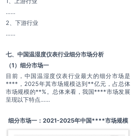
1、上游行业
……
2、下游行业
……
七、中国
温湿度仪表
行业细分市场分析
（
1
）细分市场一
目前，中国温湿度仪表行业最大的细分市场是
****，2025年其市场规模达到**亿元，占总体
市场规模的**%。总体来看，我国****市场发展
呈现以下特点……
细分市场一：
2021-2025
年中国
****
市场规模