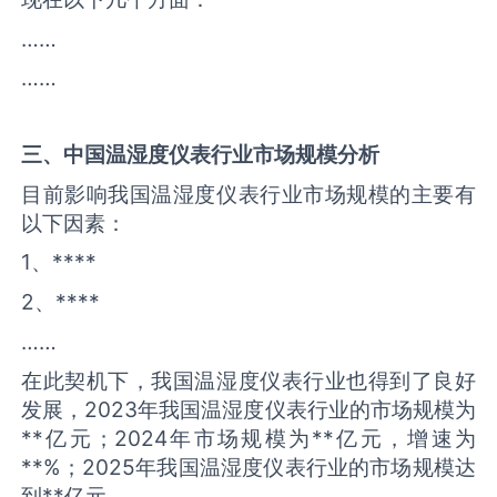
……
……
三、中国
温湿度仪表
行业市场规模分析
目前影响我国温湿度仪表行业市场规模的主要有
以下因素：
1、****
2、****
……
在此契机下，我国温湿度仪表行业也得到了良好
发展，2023年我国温湿度仪表行业的市场规模为
**亿元；2024年市场规模为**亿元，增速为
**%；2025年我国温湿度仪表行业的市场规模达
到**亿元。