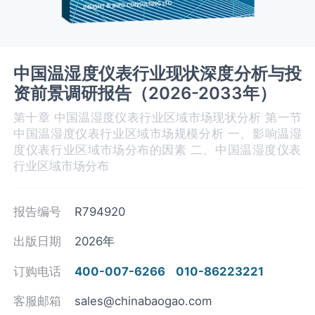
中国温湿度仪表行业现状深度分析与投
资前景调研报告（2026-2033年）
第十章 中国温湿度仪表‌‌‌行业区域市场现状分析 第一节
中国温湿度仪表行业区域市场规模分析 一、影响温湿
度仪表‌‌‌行业区域市场分布的因素 二、中国温湿度仪表‌‌‌
行业区域市场分布
报告编号
R794920
出版日期
2026年
订购电话
400-007-6266
010-86223221
客服邮箱
sales@chinabaogao.com