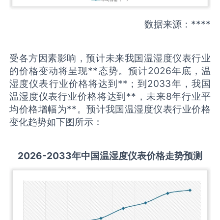
数据来源：****
受各方因素影响，预计未来我国温湿度仪表行业
的价格变动将呈现**态势。预计2026年底，温
湿度仪表行业价格将达到**；到2033年，我国
温湿度仪表行业价格将达到**，未来8年行业平
均价格增幅为**。预计我国温湿度仪表行业价格
变化趋势如下图所示：
2026-2033
年中国
温湿度仪表
价格走势预测