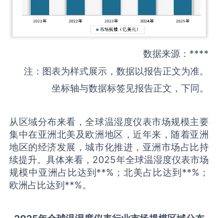
数据来源：****
注：图表为样式展示，数据以报告正文为准。
坐标轴与数据标签见报告正文，下同。
从区域分布来看，全球温湿度仪表市场规模主要
集中在亚洲北美及欧洲地区，近年来，随着亚洲
地区的经济发展，城市化推进，亚洲市场占比持
续提升。具体来看，2025年全球温湿度仪表市场
规模中亚洲占比达到**%；北美占比达到**%；
欧洲占比达到**%。