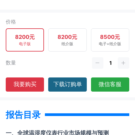
价格
8200元
8200元
8500元
电子版
纸介版
电子+纸介版
数量
我要购买
下载订购单
微信客服
报告目录
一、全球
温湿度仪表
行业市场规模与预测