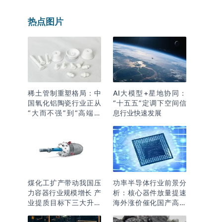
热点图片
稀土管制重塑格局：中
AI大模型+星地协同：
国氧化铝陶瓷行业正从
“十五五”定调下空间信
“大而不强”到“高端突
息行业快速发展
围”
煤化工扩产带动我国压
功率半导体行业前景分
力容器行业规模增长 产
析：核心器件放量提速
业提质目标下三大升级
海外涨价催化国产高端
逻辑明确
化突围