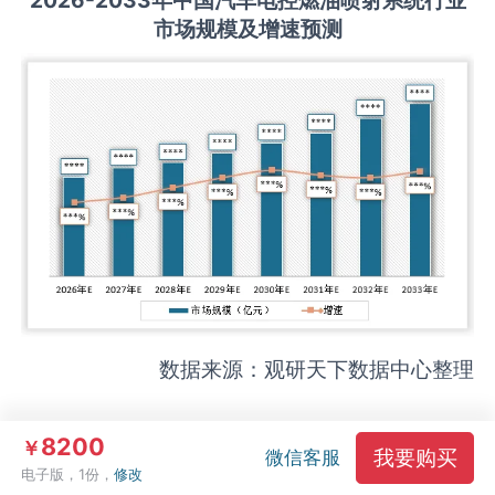
市场规模及增速预测
数据来源：观研天下数据中心整理
（
2
）
行业供需
预测
8200
￥
我要购买
微信客服
电子版，1份，
修改
综合来看，未来几年我国汽车电控燃油喷射系统