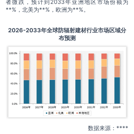
者微跌，预计到2033年亚洲地区市场份额为
**%，北美为**%，欧洲为**%。
2026-2033
年全球
防辐射建材
行业市场区域分
布预测
数据来源：****