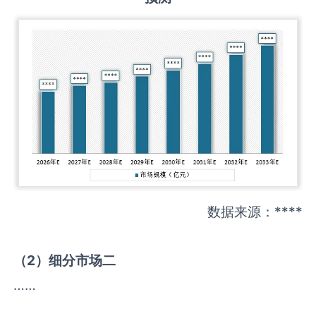
数据来源：****
（
2
）细分市场二
……