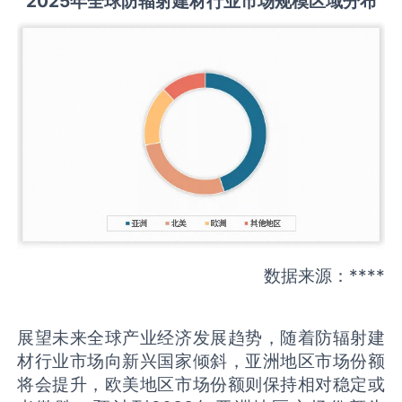
2025
年全球
防辐射建材
行业市场规模区域分布
数据来源：****
展望未来全球产业经济发展趋势，随着防辐射建
材行业市场向新兴国家倾斜，亚洲地区市场份额
将会提升，欧美地区市场份额则保持相对稳定或