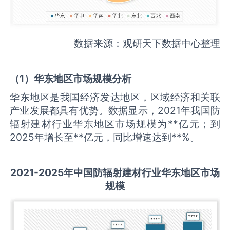
数据来源：观研天下数据中心整理
（
1
）华东地区市场规模分析
华东地区是我国经济发达地区，区域经济和关联
产业发展都具有优势。数据显示，2021年我国防
辐射建材行业华东地区市场规模为**亿元；到
2025年增长至**亿元，同比增速达到**%。
2021-2025
年中国
防辐射建材
行业华东地区市场
规模