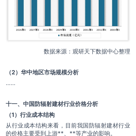
数据来源：观研天下数据中心整理
（
2
）华中地区市场规模分析
……
十一、中国
防辐射建材
行业价格分析
（
1
）行业成本结构
从行业成本结构来看，目前我国防辐射建材行业
的价格主要受到上游**、**等产业的影响。