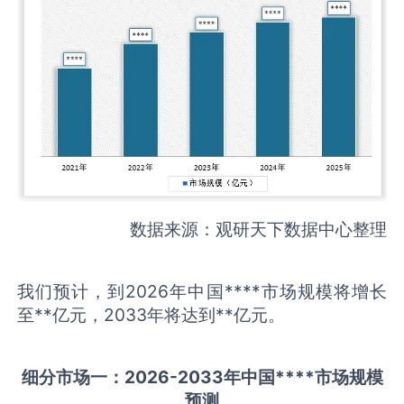
数据来源：观研天下数据中心整理
我们预计，到2026年中国****市场规模将增长
至**亿元，2033年将达到**亿元。
细分市场一：
202
6
-20
33年中国
****
市场规模
预测