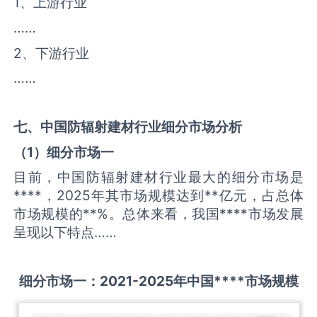
1、上游行业
……
2、下游行业
……
七、中国
防辐射建材
行业细分市场分析
（
1
）细分市场一
目前，中国防辐射建材行业最大的细分市场是
****，2025年其市场规模达到**亿元，占总体
市场规模的**%。总体来看，我国****市场发展
呈现以下特点……
细分市场一：
2021-2025
年中国
****
市场规模