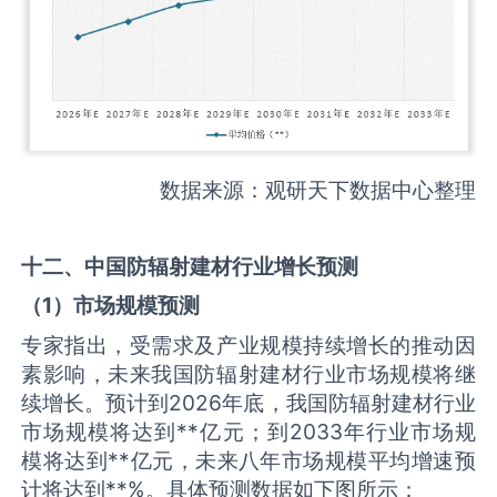
数据来源：观研天下数据中心整理
十二、中国
防辐射建材
行业增长预测
（
1
）市场规模预测
专家指出，受需求及产业规模持续增长的推动因
素影响，未来我国防辐射建材行业市场规模将继
续增长。预计到2026年底，我国防辐射建材行业
市场规模将达到**亿元；到2033年行业市场规
模将达到**亿元，未来八年市场规模平均增速预
计将达到**%。具体预测数据如下图所示：