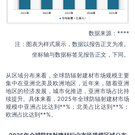
数据来源：****
注：图表为样式展示，数据以报告正文为准。
坐标轴与数据标签见报告正文，下同。
从区域分布来看，全球防辐射建材市场规模主要
集中在亚洲北美及欧洲地区，近年来，随着亚洲
地区的经济发展，城市化推进，亚洲市场占比持
续提升。具体来看，2025年全球防辐射建材市场
规模中亚洲占比达到**%；北美占比达到**%；
欧洲占比达到**%。