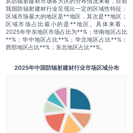
从防辐射建材市场各大区的分布情况来看，目前
我国防辐射建材行业呈现出一定的区域性特征：
区域市场最大的地区是**地区，其次是**地区；
区域市场占比最小的是**地区。具体来看，
2025年华东地区市场占比为**%；华南地区占比
**%；华中地区占比**%；华北地区占比**%；
西部地区占比**%；东北地区占比**%。
2025
年中国
防辐射建材
行业市场区域分布