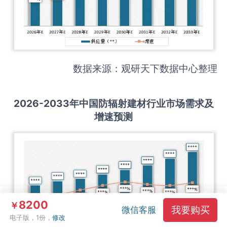
数据来源：观研天下数据中心整理
2026-2033
年中国
防辐射建材
行业市场需求及
增速预测
8200
￥
我要购买
微信客服
电子版，1份，
修改