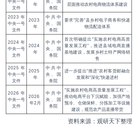
中央一号
央、国
年
层面推动农村电商物流体系建设
文件
务院
2023年
中共中
2023
要求“完善”县乡村电子商务和快递
中央一号
央、国
年
物流配送体系
文件
务院
首次明确提出“实施农村电商高质
2024年
中共中
2024
量发展工程”，推进县域电商直播
中央一号
央、国
年
基地建设，发展乡村土特产网络销
文件
务院
售
2025年
中共中
2025
进一步提出“推进”农村客货邮融合
中央一号
央、国
年
发展和“深化”快递进村
文件
务院
“实施农村电商高质量发展工程”，
2026年
中共中
2026
推动电商平台下沉赋能，加强产地
中央一号
央、国
年2月
预冷、仓储保鲜、分拣加工等设施
文件
务院
建设，规范农产品直播带货
资料来源：观研天下整理