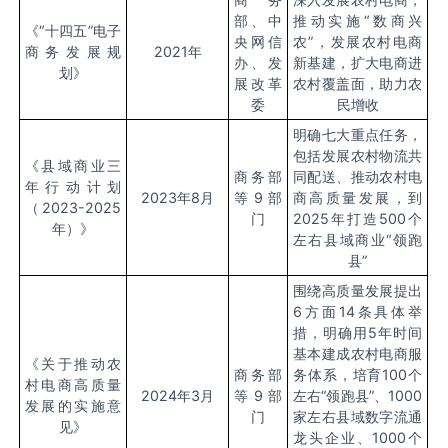
部、中
推动实施“数商兴
《“十四五”电子
央网信
农”，发展农村电商
商务发展规
2021年
办、发
新基建，扩大电商进
划》
展改革
农村覆盖面，助力农
委
民增收
明确七大重点任务，
包括发展农村物流共
《县域商业三
商务部
同配送、推动农村电
年行动计划
2023年8月
等9部
商高质量发展，到
（2023-2025
门
2025年打造500个
年）》
左右县域商业“领跑
县”
围绕高质量发展提出
6方面14条具体举
措，明确用5年时间
基本建成农村电商服
《关于推动农
商务部
务体系，培育100个
村电商高质量
2024年3月
等9部
左右“领跑县”、1000
发展的实施意
门
家左右县域数字流通
见》
龙头企业、1000个