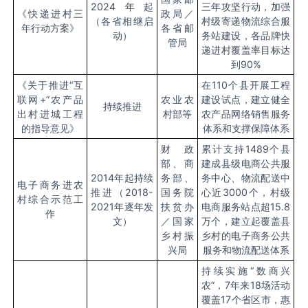
2024年起
三年攻坚行动，加强
《快递进村三
政局／
（各省相继启
村级寄递物流综合服
年行动方案》
各省邮
动）
务站建设，各品牌快
管局
递进村覆盖率目标达
到90%
《关于推进“互
在110个县开展工程
联网+”农产品
农业农
建设试点，建立健全
持续推进
出村进城工程
村部等
农产品网络销售服务
的指导意见》
体系和支撑保障体系
财政
累计支持1489个县
部、商
建成县级电商公共服
2014年起持续
务部、
务中心、物流配送中
电子商务进农
推进（2018-
国务院
心近3000个，村级
村综合示范工
2021年逐年发
扶贫办
电商服务站点超15.8
作
文）
／国家
万个，建立起覆盖县
乡村振
乡村的电子商务公共
兴局
服务和物流配送体系
持续实施“数商兴
农”，7年来18场活动
覆盖17个省区市，惠