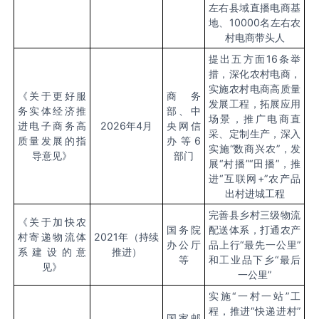
左右县域直播电商基
地、10000名左右农
村电商带头人
提出五方面16条举
措，深化农村电商，
实施农村电商高质量
《关于更好服
商务
发展工程，拓展应用
务实体经济推
部、中
场景，推广电商直
进电子商务高
2026年4月
央网信
采、定制生产，深入
质量发展的指
办等6
实施“数商兴农”，发
导意见》
部门
展“村播”“田播”，推
进“互联网+”农产品
出村进城工程
完善县乡村三级物流
《关于加快农
国务院
配送体系，打通农产
村寄递物流体
2021年（持续
办公厅
品上行“最先一公里”
系建设的意
推进）
等
和工业品下乡“最后
见》
一公里”
实施“一村一站”工
程，推进“快递进村”
国家邮