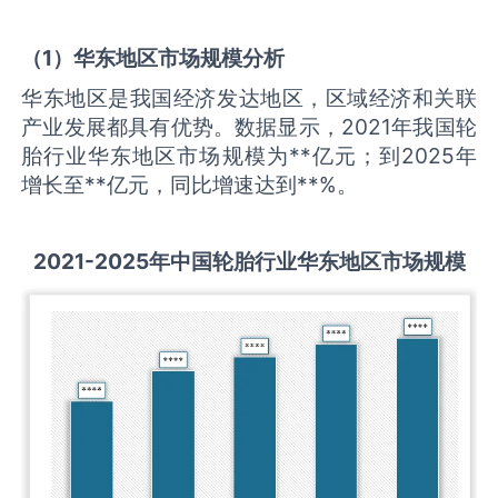
（
1
）华东地区市场规模分析
华东地区是我国经济发达地区，区域经济和关联
产业发展都具有优势。数据显示，2021年我国轮
胎行业华东地区市场规模为**亿元；到2025年
增长至**亿元，同比增速达到**%。
2021-2025
年中国
轮胎
行业华东地区市场规模