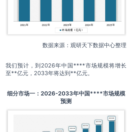
数据来源：观研天下数据中心整理
我们预计，到2026年中国****市场规模将增长
至**亿元，2033年将达到**亿元。
细分市场一：
202
6
-20
33年中国
****
市场规模
预测