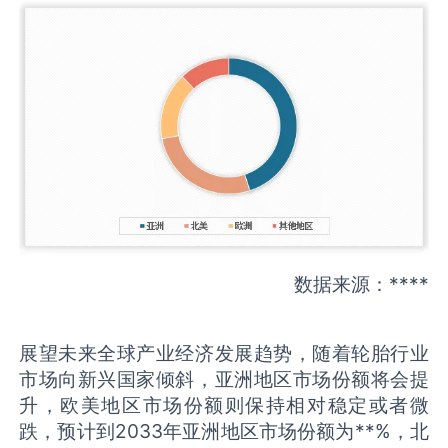
数据来源：****
展望未来全球产业经济发展趋势，随着轮胎行业
市场向新兴国家倾斜，亚洲地区市场份额将会提
升，欧美地区市场份额则保持相对稳定或者微
跌，预计到2033年亚洲地区市场份额为**%，北