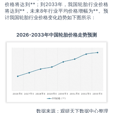
价格将达到**；到2033年，我国轮胎行业价格
将达到**，未来8年行业平均价格增幅为**。预
计我国轮胎行业价格变化趋势如下图所示：
2026-2033
年中国
轮胎
价格走势预测
数据来源：观研天下数据中心整理