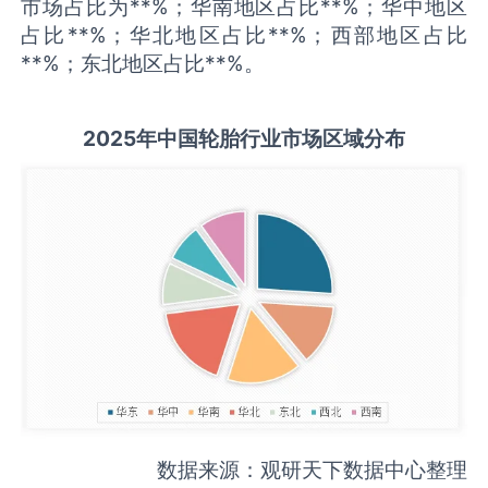
市场占比为**%；华南地区占比**%；华中地区
占比**%；华北地区占比**%；西部地区占比
**%；东北地区占比**%。
2025
年中国
轮胎
行业市场区域分布
数据来源：观研天下数据中心整理