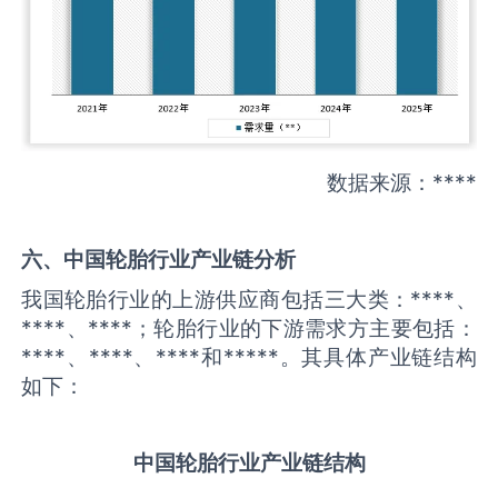
数据来源：****
六、中国
轮胎
行业产业链分析
我国轮胎行业的上游供应商包括三大类：****、
****、****；轮胎行业的下游需求方主要包括：
****、****、****和*****。其具体产业链结构
如下：
中国
轮胎
行业产业链结构