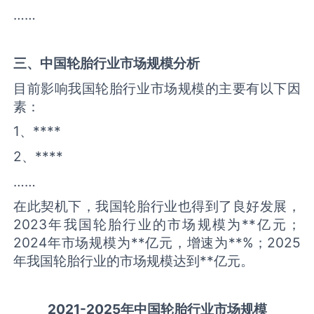
……
三、中国
轮胎
行业市场规模分析
目前影响我国轮胎行业市场规模的主要有以下因
素：
1、****
2、****
……
在此契机下，我国轮胎行业也得到了良好发展，
2023年我国轮胎行业的市场规模为**亿元；
2024年市场规模为**亿元，增速为**%；2025
年我国轮胎行业的市场规模达到**亿元。
2021-2025
年中国
轮胎
行业市场规模