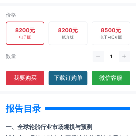
价格
8200元
8200元
8500元
电子版
纸介版
电子+纸介版
数量
我要购买
下载订购单
微信客服
报告目录
一、全球
轮胎
行业市场规模与预测