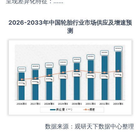
呈现差异化特征：……
2026-2033
年中国
轮胎
行业市场供应及增速预
测
数据来源：观研天下数据中心整理