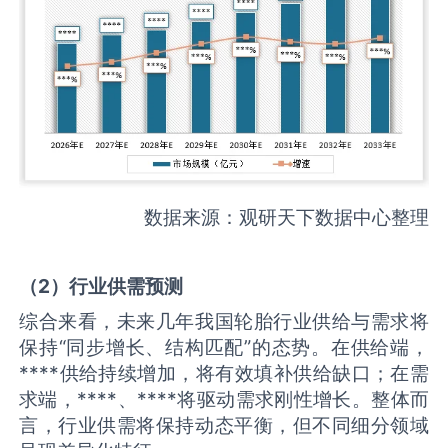
数据来源：观研天下数据中心整理
（
2
）
行业供需
预测
综合来看，未来几年我国轮胎行业供给与需求将
保持“同步增长、结构匹配”的态势。在供给端，
****供给持续增加，将有效填补供给缺口；在需
求端，****、****将驱动需求刚性增长。整体而
言，行业供需将保持动态平衡，但不同细分领域