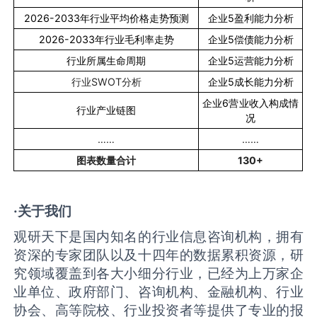
2026-2033
年行业平均价格走势预测
企业
5
盈利能力分析
2026-2033
年行业毛利率走势
企业
5
偿债能力分析
行业所属生命周期
企业
5
运营能力分析
行业
SWOT
分析
企业
5
成长能力分析
企业
6
营业收入构成情
行业产业链图
况
……
……
图表数量合计
130+
·关于我们
观研天下是国内知名的行业信息咨询机构，拥有
资深的专家团队以及十四年的数据累积资源，研
究领域覆盖到各大小细分行业，已经为上万家企
业单位、政府部门、咨询机构、金融机构、行业
协会、高等院校、行业投资者等提供了专业的报