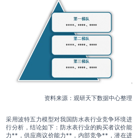
资料来源：观研天下数据中心整理
采用波特五力模型对我国防水表行业竞争环境进
行分析，结论如下：防水表行业的购买者议价能
力**，供应商议价能力**，内部竞争**，潜在进