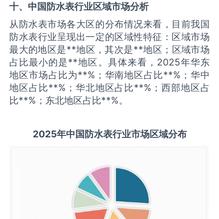
十、中国
防水表
行业区域市场分析
从防水表市场各大区的分布情况来看，目前我国
防水表行业呈现出一定的区域性特征：区域市场
最大的地区是**地区，其次是**地区；区域市场
占比最小的是**地区。具体来看，2025年华东
地区市场占比为**%；华南地区占比**%；华中
地区占比**%；华北地区占比**%；西部地区占
比**%；东北地区占比**%。
2025
年中国
防水表
行业市场区域分布