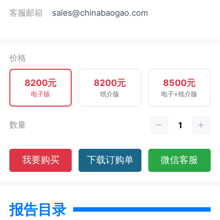
客服邮箱
sales@chinabaogao.com
价格
8200元
8200元
8500元
电子版
纸介版
电子+纸介版
数量
我要购买
下载订购单
微信客服
报告目录