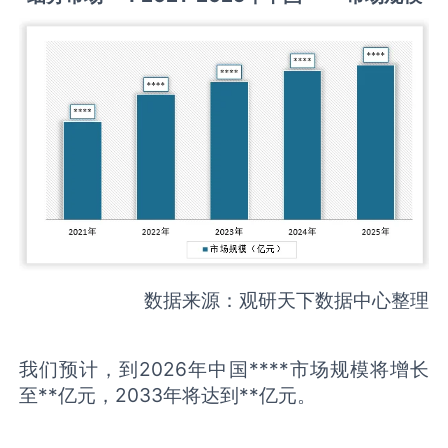
数据来源：观研天下数据中心整理
我们预计，到2026年中国****市场规模将增长
至**亿元，2033年将达到**亿元。