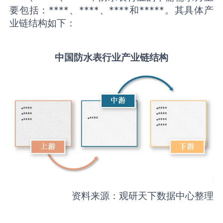
要包括：****、****、****和*****。其具体产
业链结构如下：
中国
防水表
行业产业链结构
资料来源：观研天下数据中心整理