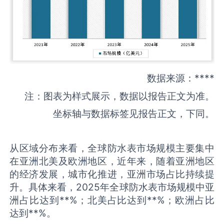
数据来源：****
注：图表为样式展示，数据以报告正文为准。
坐标轴与数据标签见报告正文，下同。
从区域分布来看，全球防水表市场规模主要集中
在亚洲北美及欧洲地区，近年来，随着亚洲地区
的经济发展，城市化推进，亚洲市场占比持续提
升。具体来看，2025年全球防水表市场规模中亚
洲占比达到**%；北美占比达到**%；欧洲占比
达到**%。