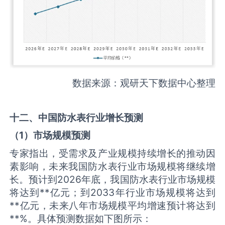
数据来源：观研天下数据中心整理
十二、中国
防水表
行业增长预测
（
1
）市场规模预测
专家指出，受需求及产业规模持续增长的推动因
素影响，未来我国防水表行业市场规模将继续增
长。预计到2026年底，我国防水表行业市场规模
将达到**亿元；到2033年行业市场规模将达到
**亿元，未来八年市场规模平均增速预计将达到
**%。具体预测数据如下图所示：