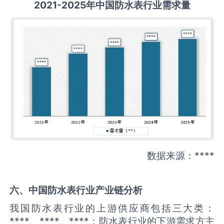
2021-2025
年中国
防水表
行业需求量
数据来源：****
六、中国
防水表
行业产业链分析
我国防水表行业的上游供应商包括三大类：
****、****、****；防水表行业的下游需求方主