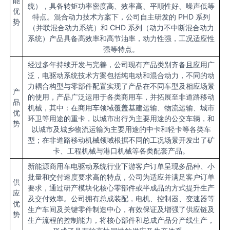
能
统），具备转矩功率密度高、效率高、平顺性好、噪声低等
优
特点。混合动力技术方案下，公司自主研发的 PHD 系列
势
（并联混合动力系统）和 CHD 系列（动力不中断混合动力
系统）产品具备高效率和高节油率，动力性强，工况适应性
强等特点。
经过多年持续开发与完善，公司现有产品类别齐备且应用广
泛，电驱动系统技术方案包括纯电动和混合动力，不同的动
力耦合构型与零部件配置实现了产品在不同车型及相应场景
产
的使用，产品广泛运用于各类商用车，并拓展至非道路移动
品
机械，其中：在商用车领域覆盖基建运输、物流运输、城市
优
环卫等用途的重卡，以城市出行为主要用途的公交车辆，和
势
以城市及城乡物流运输为主要用途的中卡和轻卡等各类车
型；在非道路移动机械领域根据不同的工况场景开发出了矿
卡、工程机械与港口机械等各类配套产品。
新能源商用车电驱动系统行业下游客户订单呈现多品种、小
批量和交付速度要求高的特点，公司为适应并满足客户订单
供
要求，通过研产模块化核心零部件或半成品的方式提升生产
应
及交付效率。公司拥有总成装配，电机、控制器、变速器等
优
生产车间及关键零件制造中心，有效保证及增强了供应链及
势
生产流程的控制能力，将核心部件和总成产品分产线生产，