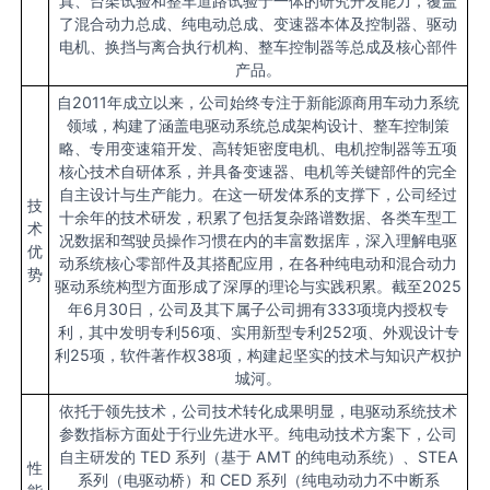
真、台架试验和整车道路试验于一体的研究开发能力，覆盖
了混合动力总成、纯电动总成、变速器本体及控制器、驱动
电机、换挡与离合执行机构、整车控制器等总成及核心部件
产品。
自2011年成立以来，公司始终专注于新能源商用车动力系统
领域，构建了涵盖电驱动系统总成架构设计、整车控制策
略、专用变速箱开发、高转矩密度电机、电机控制器等五项
核心技术自研体系，并具备变速器、电机等关键部件的完全
自主设计与生产能力。在这一研发体系的支撑下，公司经过
技
十余年的技术研发，积累了包括复杂路谱数据、各类车型工
术
况数据和驾驶员操作习惯在内的丰富数据库，深入理解电驱
优
动系统核心零部件及其搭配应用，在各种纯电动和混合动力
势
驱动系统构型方面形成了深厚的理论与实践积累。截至2025
年6月30日，公司及其下属子公司拥有333项境内授权专
利，其中发明专利56项、实用新型专利252项、外观设计专
利25项，软件著作权38项，构建起坚实的技术与知识产权护
城河。
依托于领先技术，公司技术转化成果明显，电驱动系统技术
参数指标方面处于行业先进水平。纯电动技术方案下，公司
自主研发的 TED 系列（基于 AMT 的纯电动系统）、STEA
性
系列（电驱动桥）和 CED 系列（纯电动动力不中断系