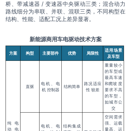
桥、带减速器 / 变速器中央驱动三类；混合动力
路线细分为串联、并联、混联三类，不同构型在
结构、性能、适配工况上差异显著。
新能源商用车电驱动技术方案
适用场景
方案
构型
主要部件
优势
局限性
及车型
重量较小
的车型或
最高车速
电机、电
路况适应
和爬坡 度
直驱
结构简单
机 控制器
性 较差
要求不高
的车型，
如城市公
交
空间需求
纯电
强、运载
电机、电
结构集成
动电
量高、运