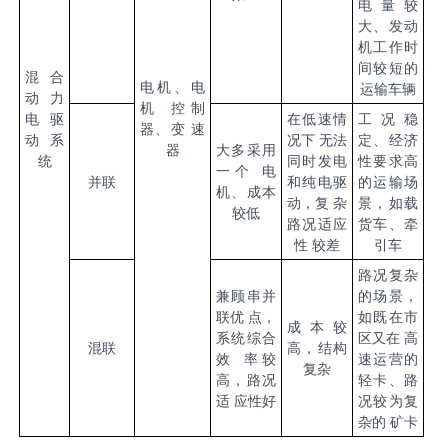
电量较
大、发动
机工作时
间较短的
混合
电机、电
运输车辆
动力
机 控制
电驱
在低速情
工况稳
器、变 速
动系
况下 无法
定、经济
器
大多采用
统
同时发电
性要求高
一个 电
并联
和纯电驱
的运输场
机、成本
动，复 杂
景，如载
较低
路况适应
货车、牵
性 较差
引车
路况复杂
兼顾串并
的场景，
联优 点，
如既在市
成本较
系统综合
区又在 高
混联
高，结构
效 率较
速运营的
复杂
高，路况
轻卡、路
适 应性好
况较为复
杂的 矿卡