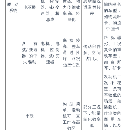
机 控制
度高、 动
恶劣路况
驱动
输路程 长
电驱桥
器、减/ 变
力传输效
适应 性较
系统
的车型，
速器、桥
率 高、轻
差
如物流轻
总成
量化
卡、物流
中 重卡
路况恶
底盘较
含有
电机、电
劣、工况
高、整车
传动部件
减/ 变速
机 控制
复杂的重
通过性
多、空 间
器 的中
器、减/ 变
载车型，
好、路况
占用大
央 驱动
速器
如自卸
适应性强
车、矿卡
发动机工
况不稳
定、负荷
率较低的
场景，如
构型简
部分工况
装载机、
单、发动
下，能 量
作业类的
串联
机可一直
转化效率
商用车
工作 在高
低
辆，以及
效区