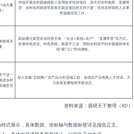
持续开展农村困难残疾人实用技术培训项目，加大对农村电商、直播带
行动方案
货、乡村休闲旅游等新形态就业项目的支持力度，扶持农村残疾人从事
7年）
寄递物流等工作。
鼓励通过新型农业经营主体、“企业+基地+农户”、“直播带货”等方式，
体精准关
发展特色农业、特色养殖、家庭手工业，帮助农村留守妇女困难群体实
案
现“家门口”劳动增收。
关于进一
深入实施“互联网+”农产品出村进城工程，加强农产品电商人才培训，大
推进乡村
力发展直播电商等新业态。
实施意见
资料来源：观研天下整理（XD）
为样式展示，具体数据、坐标轴与数据标签详见报告正文。