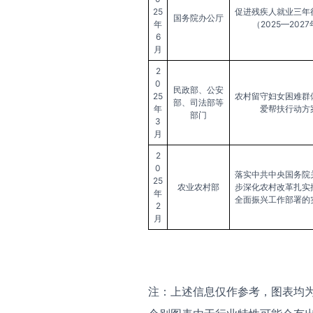
25
促进残疾人就业三年
国务院办公厅
年
（2025—202
6
月
2
0
民政部、公安
25
农村留守妇女困难群
部、司法部等
年
爱帮扶行动方
部门
3
月
2
0
落实中共中央国务院
25
农业农村部
步深化农村改革扎实
年
全面振兴工作部署的
2
月
注：上述信息仅作参考，图表均