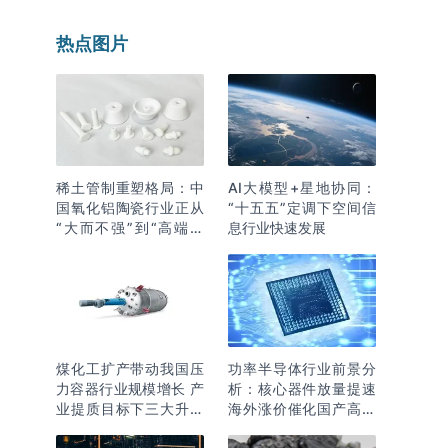
热点图片
稀土管制重塑格局：中
AI大模型+星地协同：
国氧化铝陶瓷行业正从
“十五五”定调下空间信
“大而不强”到“高端突
息行业快速发展
围”
煤化工扩产带动我国压
功率半导体行业前景分
力容器行业规模增长 产
析：核心器件放量提速
业提质目标下三大升级
海外涨价催化国产高端
逻辑明确
化突围