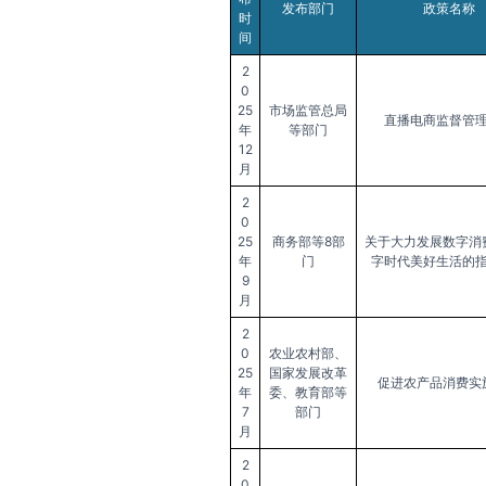
发布部门
政策名称
时
间
2
0
25
市场监管总局
直播电商监督管
年
等部门
12
月
2
0
25
商务部等8部
关于大力发展数字消
年
门
字时代美好生活的
9
月
2
0
农业农村部、
25
国家发展改革
促进农产品消费实
年
委、教育部等
7
部门
月
2
0