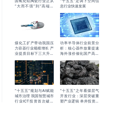
国氧化铝陶瓷行业正从
“十五五”定调下空间信
“大而不强”到“高端突
息行业快速发展
围”
煤化工扩产带动我国压
功率半导体行业前景分
力容器行业规模增长 产
析：核心器件放量提速
业提质目标下三大升级
海外涨价催化国产高端
逻辑明确
化突围
“十五五”规划与AI赋能
“十五五”之年看煤层气
城市治理 我国智慧城市
开发行业：深层突破重
行业ICT投资首次破万
塑产业逻辑 单井投资成
亿
本下降