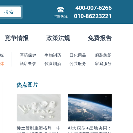
400-007-6266
搜索
010-86223221
咨询热线
竞争情报
政策法规
免费报告
媒
医药保健
生物制药
日化用品
服装纺织
 体
酒店餐饮
饮食烟酒
公共服务
家庭服务
热点图片
稀土管制重塑格局：中
AI大模型+星地协同：