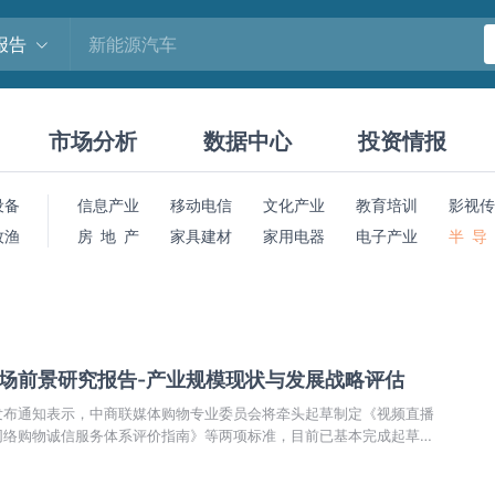
报告
市场分析
数据中心
投资情报
设备
信息产业
移动电信
文化产业
教育培训
影视传
牧渔
房 地 产
家具建材
家用电器
电子产业
半 导
市场前景研究报告-产业规模现状与发展战略评估
发布通知表示，中商联媒体购物专业委员会将牵头起草制定《视频直播
网络购物诚信服务体系评价指南》等两项标准，目前已基本完成起草工
性标准，并将于7月发布执行，也就意味着“直播带货”将有规可循。