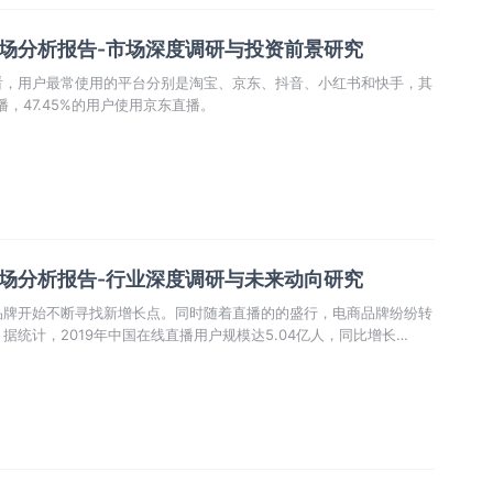
市场分析报告-市场深度调研与投资前景研究
看，用户最常使用的平台分别是淘宝、京东、抖音、小红书和快手，其
播，47.45%的用户使用京东直播。
市场分析报告-行业深度调研与未来动向研究
品牌开始不断寻找新增长点。同时随着直播的的盛行，电商品牌纷纷转
统计，2019年中国在线直播用户规模达5.04亿人，同比增长
线直播用户规模将超5.24亿人。由此可见，我国在线直播行业仍将保持稳
将会有一个突飞猛进的跨步。