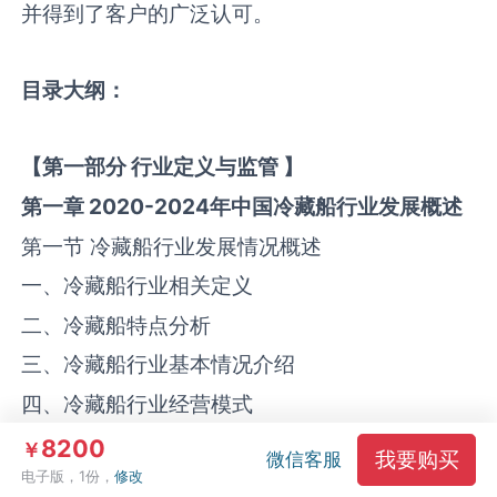
并得到了客户的广泛认可。
目录大纲
：
【
第一部分
行业定义与监管
】
第一章
2020-2024
年中国
冷藏船
行业发展概述
第一节 冷藏船行业发展情况概述
一、冷藏船行业相关定义
二、冷藏船特点分析
三、冷藏船行业基本情况介绍
四、冷藏船行业经营模式
（1）生产模式
8200
￥
我要购买
微信客服
电子版，1份，
修改
（2）采购模式