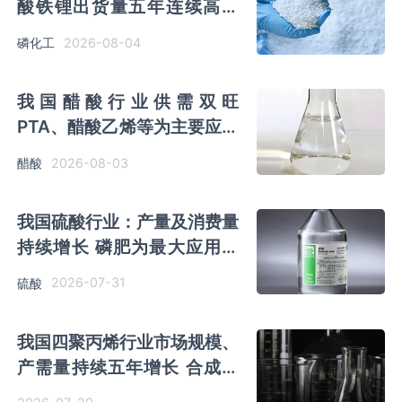
酸铁锂出货量五年连续高增
龙头扎堆鄂滇黔桂
2026-08-04
磷化工
我国醋酸行业供需双旺
PTA、醋酸乙烯等为主要应用
领域
2026-08-03
醋酸
我国硫酸行业：产量及消费量
持续增长 磷肥为最大应用领
域 出口量快速回升
2026-07-31
硫酸
我国四聚丙烯行业市场规模、
产需量持续五年增长 合成二
十四碳烯为最大需求领域