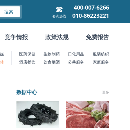
400-007-6266
搜索
010-86223221
咨询热线
竞争情报
政策法规
免费报告
媒
医药保健
生物制药
日化用品
服装纺织
 体
酒店餐饮
饮食烟酒
公共服务
家庭服务
数据中心
更多