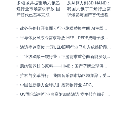
多领域共振驱动六氟乙
从AI算力到3D NAND：
烷行业市场需求释放 国
我国六氟丁二烯行业需
产替代已基本完成
求爆发与国产替代进程
政务信创打开桌面云行业终端替换空间 AI主线重
塑竞争逻辑 中国本土厂商全面反超
半导体及AI液冷需求释放 HFE、PFPE成电子级氟
化液行业主流 3M退场下国产高端突破加速
渗透率达高位 全球LED照明行业已步入成熟阶段
未来将向集成化、智能化方向演进
工业级磷酸一铵行业：下游需求重心向新能源领域
转移 产业链一体化趋势清晰
肌肉营养核心原料——HMB：国产垄断全球供给
市场 龙头构筑全方位竞争壁垒
扩容与变革并行：我国音乐剧市场区域集聚，受众
群体更新，内容生态持续完善
中国创新接力全球抗肿瘤药物行业 ADC、
CDK4/6与BTK引领 医保落地促专特药双渠道格局
UV固化涂料行业向高附加值渗透 竞争转向细分 恒
成型
兴股份等专精特新小巨人表现突出