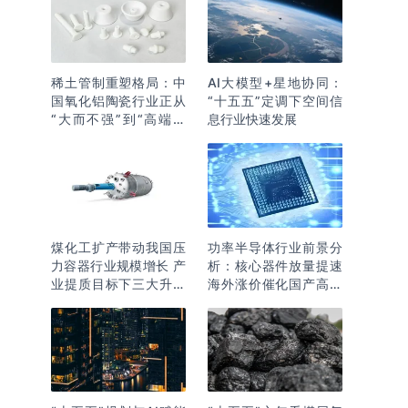
稀土管制重塑格局：中
AI大模型+星地协同：
国氧化铝陶瓷行业正从
“十五五”定调下空间信
“大而不强”到“高端突
息行业快速发展
围”
煤化工扩产带动我国压
功率半导体行业前景分
力容器行业规模增长 产
析：核心器件放量提速
业提质目标下三大升级
海外涨价催化国产高端
逻辑明确
化突围