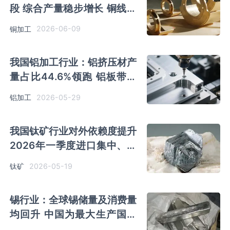
段 综合产量稳步增长 铜线材
为市场主流材料
2026-06-09
铜加工
我国铝加工行业：铝挤压材产
量占比44.6%领跑 铝板带材
产量连续三年增长
2026-05-29
铝加工
我国钛矿行业对外依赖度提升
2026年一季度进口集中、出
口收缩
2026-05-19
钛矿
锡行业：全球锡储量及消费量
均回升 中国为最大生产国及
消费