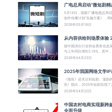
广电总局启动“微短剧精
5月14日，国家广播电视总局
创作传播计划”实施方案》，明
秀微短剧的目标任务。
2026年05月18日
从内容供给到场景体验 2
据中国演出行业协会票务信息采集
与上年同比增长5.19%。其中，
比增长1.98%。全国营业性演
2026年04月23日
6.58%
2025年我国网络文学I
《报告》还关注到短剧、漫剧的
告》指出，2025年短剧实现
长超110%；漫剧成为“年度最
2026年04月22日
中国农村电商实现新跨越
全面升级