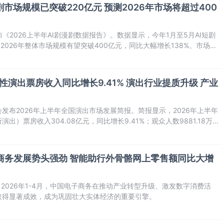
短剧市场规模已突破220亿元 预测2026年市场将超过400
ye发布《2026上半年AI剧漫剧数据报告》。数据显示，今年1月至5月AI短剧
2026年整体市场规模有望突破400亿元，同比大幅增长138%。市场增
服务规模超200亿元，占据行业半壁江山。
性演出票房收入同比增长9.41% 演出行业提质升级 产业
会发布2026年上半年全国演出市场发展简报。简报显示，2026年上半年
）票房收入304.08亿元，同比增长9.41%；观众人数9881.18万人
电子商务发展势头强劲 智能助行外骨骼网上零售额同比大增
2026年1-4月，中国电子商务在推动产业转型升级、激发数字消费活
取得显著成效，成为巩固壮大实体经济的重要引擎。