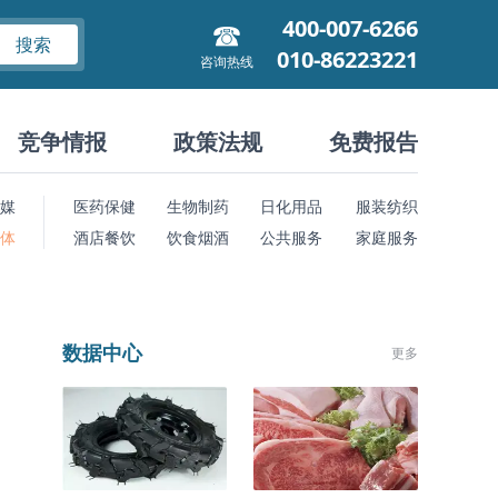
400-007-6266
搜索
010-86223221
咨询热线
竞争情报
政策法规
免费报告
媒
医药保健
生物制药
日化用品
服装纺织
 体
酒店餐饮
饮食烟酒
公共服务
家庭服务
数据中心
更多