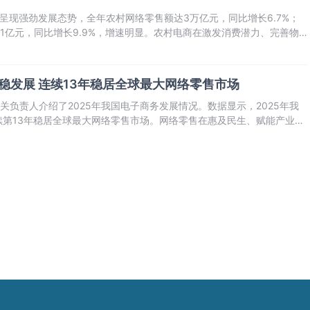
商呈现强劲发展态势，全年农村网络零售额达3万亿元，同比增长6.7%；
.1亿元，同比增长9.9%，增速明显。农村电商在激发消费潜力、完善物
取得显著进展。
平稳发展 连续13年稳居全球最大网络零售市场
关负责人介绍了2025年我国电子商务发展情况。数据显示，2025年我
续第13年稳居全球最大网络零售市场。网络零售在惠及民生、赋能产业、
。据国家统计局数据显示，全国实物商品网上零售额同比增长5.2%，对
贡献率达到