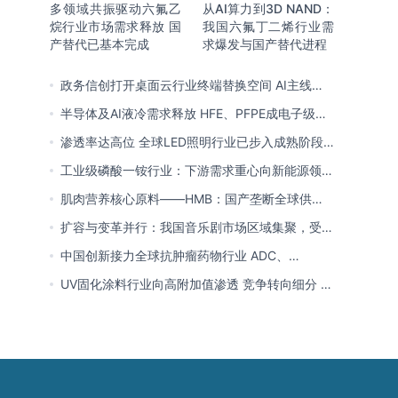
多领域共振驱动六氟乙
从AI算力到3D NAND：
烷行业市场需求释放 国
我国六氟丁二烯行业需
产替代已基本完成
求爆发与国产替代进程
政务信创打开桌面云行业终端替换空间 AI主线重
塑竞争逻辑 中国本土厂商全面反超
半导体及AI液冷需求释放 HFE、PFPE成电子级氟
化液行业主流 3M退场下国产高端突破加速
渗透率达高位 全球LED照明行业已步入成熟阶段
未来将向集成化、智能化方向演进
工业级磷酸一铵行业：下游需求重心向新能源领域
转移 产业链一体化趋势清晰
肌肉营养核心原料——HMB：国产垄断全球供给
市场 龙头构筑全方位竞争壁垒
扩容与变革并行：我国音乐剧市场区域集聚，受众
群体更新，内容生态持续完善
中国创新接力全球抗肿瘤药物行业 ADC、
CDK4/6与BTK引领 医保落地促专特药双渠道格局
UV固化涂料行业向高附加值渗透 竞争转向细分 恒
成型
兴股份等专精特新小巨人表现突出