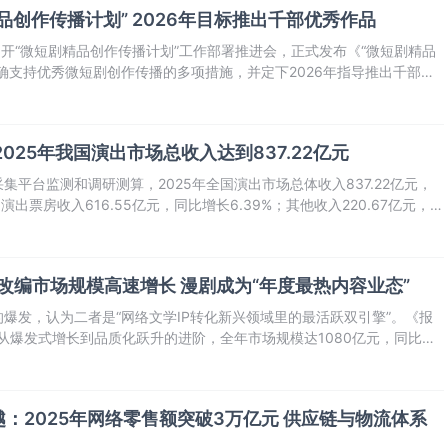
品创作传播计划” 2026年目标推出千部优秀作品
召开“微短剧精品创作传播计划”工作部署推进会，正式发布《“微短剧精品
确支持优秀微短剧创作传播的多项措施，并定下2026年指导推出千部优
025年我国演出市场总收入达到837.22亿元
平台监测和调研测算，2025年全国演出市场总体收入837.22亿元，
演出票房收入616.55亿元，同比增长6.39%；其他收入220.67亿元，同
出（不含娱乐场所演出）场次64.04万场，按可比口径比2024年增长
P改编市场规模高速增长 漫剧成为“年度最热内容业态”
爆发，认为二者是“网络文学IP转化新兴领域里的最活跃双引擎”。《报
了从爆发式增长到品质化跃升的进阶，全年市场规模达1080亿元，同比增
热内容业态”，形成百亿规模市场。
：2025年网络零售额突破3万亿元 供应链与物流体系