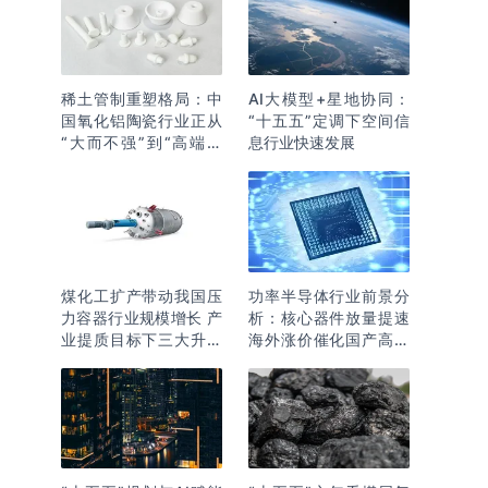
稀土管制重塑格局：中
AI大模型+星地协同：
国氧化铝陶瓷行业正从
“十五五”定调下空间信
“大而不强”到“高端突
息行业快速发展
围”
煤化工扩产带动我国压
功率半导体行业前景分
力容器行业规模增长 产
析：核心器件放量提速
业提质目标下三大升级
海外涨价催化国产高端
逻辑明确
化突围