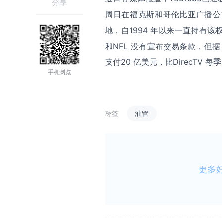
分享
周日在福克斯和哥伦比亚广播公
地，自
1994
年以来一直持有该
和
NFL
没有宣布交易条款，但据
支付
20
亿美元，比
DirecTV
每季
手机浏览
标签
油管
更多