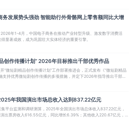
电子商务发展势头强劲 智能助行外骨骼网上零售额同比大增
2026年1-4月，中国电子商务在推动产业转型升级、激发数字消费活
取得显著成效，成为巩固壮大实体经济的重要引擎。
品创作传播计划” 2026年目标推出千部优秀作品
召开“微短剧精品创作传播计划”工作部署推进会，正式发布《“微短剧精品
确支持优秀微短剧创作传播的多项措施，并定下2026年指导推出千部优
025年我国演出市场总收入达到837.22亿元
平台监测和调研测算，2025年全国演出市场总体收入837.22亿元，
演出票房收入616.55亿元，同比增长6.39%；其他收入220.67亿元，同
出（不含娱乐场所演出）场次64.04万场，按可比口径比2024年增长