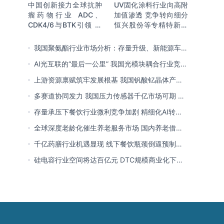
中国创新接力全球抗肿
UV固化涂料行业向高附
瘤药物行业 ADC、
加值渗透 竞争转向细分
CDK4/6与BTK引领 医
恒兴股份等专精特新小
保落地促专特药双渠道
巨人表现突出
格局成型
我国聚氨酯行业市场分析：存量升级、新能源车增
量爆发与内需托底
AI光互联的“最后一公里” 我国光模块耦合行业竞争
处于三角博弈格局
上游资源禀赋筑牢发展根基 我国钒酸钇晶体产能
领跑全球 行业有望迎来高速发展
多赛道协同发力 我国压力传感器千亿市场可期 市
场结构将向MEMS产品倾斜
存量承压下餐饮行业微利竞争加剧 精细化AI转型
与多元业态破解成本剪刀差
全球深度老龄化催生养老服务市场 国内养老借职
业资格制度迈向品质规范化发展
千亿药膳行业机遇显现 线下餐饮瓶颈倒逼预制
化、零食化转型 企业开启整合新局
硅电容行业空间将达百亿元 DTC规模商业化下
MOS为主流 国内量产导入、加速卡位VIC赛道