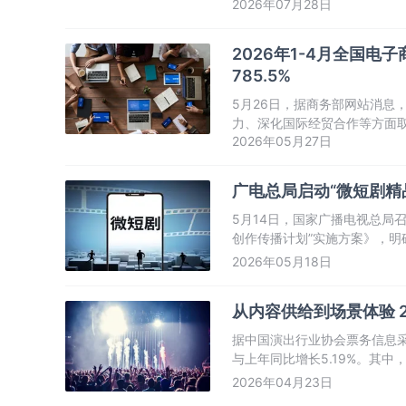
2026年07月28日
次，同比增长5.28%。
2026年1-4月全国
785.5%
5月26日，据商务部网站消息，
力、深化国际经贸合作等方面
2026年05月27日
广电总局启动“微短剧精
5月14日，国家广播电视总局
创作传播计划”实施方案》，明
秀微短剧的目标任务。
2026年05月18日
从内容供给到场景体验 2
据中国演出行业协会票务信息采集
与上年同比增长5.19%。其中，
比增长1.98%。全国营业性演
2026年04月23日
6.58%