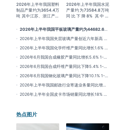
2026年上半年我国塑料
2026年上半年我国水泥
制品产量约为3654.4万
产量约为73584.8万吨
吨 其中江苏、浙江产量
同比下降8% 其中广
分别占比18.9%、
东、浙江和安徽分别排
16.0%
名前三
2026年上半年我国平板玻璃产量约为44682.6万
重量箱 同比下降5.7% 其中河北产量最多 占比16%
2026年上半年我国夹层玻璃产量创近六年新高 约
为7964.8万平方米 同比下降0.9%
2026年上半年我国化学纤维产量同比增长1.6% 其
中浙江、江苏产量分别占比42.03%、31.34%
2026年6月我国合成橡胶产量同比增长5.6% 1-6
月累计产量同比增长6.4%
2026年6月我国合成纤维产量同比下降5.4% 1-6
月累计产量为3815.7万吨 同比增长0.8%
2026年6月我国钢化玻璃产量同比下降10.1% 1-6
月累计产量同比下降8.4%
2026年上半年我国邮政行业寄递业务量同比增长
4.2% 业务收入同比增长6%
2026年上半年全国皮卡市场销量同比增长18% 出
口量同比增长34% 长城汽车销量领先
热点图片