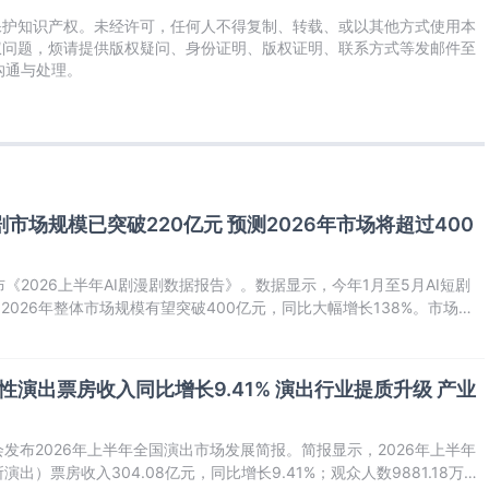
保护知识产权。未经许可，任何人不得复制、转载、或以其他方式使用本
权问题，烦请提供版权疑问、身份证明、版权证明、联系方式等发邮件至
及时沟通与处理。
短剧市场规模已突破220亿元 预测2026年市场将超过400
ye发布《2026上半年AI剧漫剧数据报告》。数据显示，今年1月至5月AI短剧
2026年整体市场规模有望突破400亿元，同比大幅增长138%。市场增
服务规模超200亿元，占据行业半壁江山。
性演出票房收入同比增长9.41% 演出行业提质升级 产业
会发布2026年上半年全国演出市场发展简报。简报显示，2026年上半年
）票房收入304.08亿元，同比增长9.41%；观众人数9881.18万人