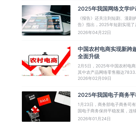
2025年我国网络文学I
《报告》还关注到短剧、漫剧的
告》指出，2025年短剧实现
长超110%；漫剧成为“年度最
2026年04月22日
中国农村电商实现新跨越
全面升级
2月5日，2025年中国农村电
其中农产品网络零售额达7833
2026年02月09日
流设施、带动产业融合等方面
2025年我国电子商务
1月23日，商务部电子商务司有
国电子商务保持平稳发展，连
促进全球合作方面发挥重要作用
2026年01月24日
全社会消费品零售总额增长的