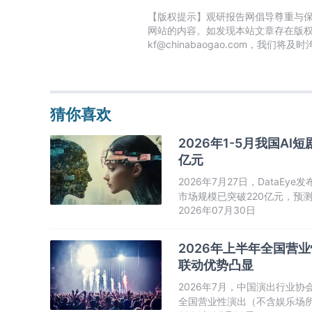
【版权提示】观研报告网倡导尊重与
网站的内容。如发现本站文章存在版
kf@chinabaogao.com，我们将
猜你喜欢
2026年1-5月我国AI
亿元
2026年7月27日，DataE
市场规模已突破220亿元，预测
2026年07月30日
量中，AIGC视频大模型配套
2026年上半年全国营业
联动优势凸显
2026年7月，中国演出行业协
全国营业性演出（不含娱乐场所演出