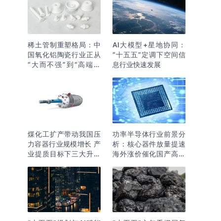
稀土管制重塑格局：中
AI大模型+星地协同：
国氧化铝陶瓷行业正从
“十五五”定调下空间信
“大而不强”到“高端突
息行业快速发展
围”
煤化工扩产带动我国压
功率半导体行业前景分
力容器行业规模增长 产
析：核心器件放量提速
业提质目标下三大升级
海外涨价催化国产高端
逻辑明确
化突围