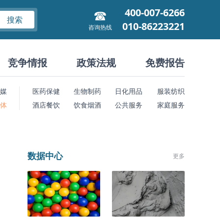
400-007-6266
搜索
010-86223221
咨询热线
竞争情报
政策法规
免费报告
媒
医药保健
生物制药
日化用品
服装纺织
 体
酒店餐饮
饮食烟酒
公共服务
家庭服务
数据中心
更多