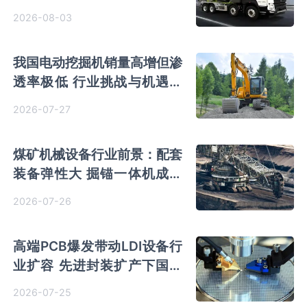
市场份额蝉联榜首
2026-08-03
我国电动挖掘机销量高增但渗
透率极低 行业挑战与机遇并
存
2026-07-27
煤矿机械设备行业前景：配套
装备弹性大 掘锚一体机成智
能化主线 头部竞争优势凸显
2026-07-26
高端PCB爆发带动LDI设备行
业扩容 先进封装扩产下国产
向高精度突破 芯碁微装市占
2026-07-25
率攀升