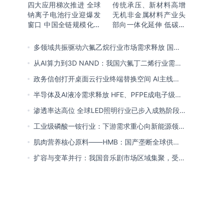
四大应用梯次推进 全球
传统承压、新材料高增
钠离子电池行业迎爆发
无机非金属材料产业头
窗口 中国全链规模化落
部向一体化延伸 低碳高
地领跑商业化
能创新转型提速
多领域共振驱动六氟乙烷行业市场需求释放 国产
替代已基本完成
从AI算力到3D NAND：我国六氟丁二烯行业需求
爆发与国产替代进程
政务信创打开桌面云行业终端替换空间 AI主线重
塑竞争逻辑 中国本土厂商全面反超
半导体及AI液冷需求释放 HFE、PFPE成电子级氟
化液行业主流 3M退场下国产高端突破加速
渗透率达高位 全球LED照明行业已步入成熟阶段
未来将向集成化、智能化方向演进
工业级磷酸一铵行业：下游需求重心向新能源领域
转移 产业链一体化趋势清晰
肌肉营养核心原料——HMB：国产垄断全球供给
市场 龙头构筑全方位竞争壁垒
扩容与变革并行：我国音乐剧市场区域集聚，受众
群体更新，内容生态持续完善