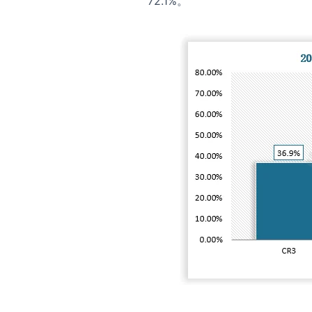
72.1%。