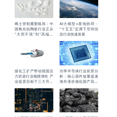
稀土管制重塑格局：中
AI大模型+星地协同：
国氧化铝陶瓷行业正从
“十五五”定调下空间信
“大而不强”到“高端突
息行业快速发展
围”
煤化工扩产带动我国压
功率半导体行业前景分
力容器行业规模增长 产
析：核心器件放量提速
业提质目标下三大升级
海外涨价催化国产高端
逻辑明确
化突围