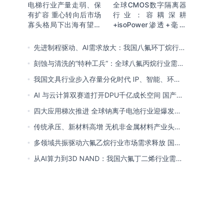
电梯行业产量走弱、保
全球CMOS数字隔离器
有扩容 重心转向后市场
行业：容耦深耕
寡头格局下出海有望持
+isoPower渗透+毫米
续贡献新增量
波开辟新赛道 国产向全
球引领迈进
先进制程驱动、AI需求放大：我国八氟环丁烷行业
需求爆发与国产替代进程
刻蚀与清洗的“特种工兵”：全球八氟丙烷行业需求
释放 国产初露锋芒
我国文具行业步入存量分化时代 IP、智能、环保
成企业构建核心竞争力关键
AI 与云计算双赛道打开DPU千亿成长空间 国产厂
商突破技术壁垒迎替代窗口期
四大应用梯次推进 全球钠离子电池行业迎爆发窗
口 中国全链规模化落地领跑商业化
传统承压、新材料高增 无机非金属材料产业头部
向一体化延伸 低碳高能创新转型提速
多领域共振驱动六氟乙烷行业市场需求释放 国产
替代已基本完成
从AI算力到3D NAND：我国六氟丁二烯行业需求
爆发与国产替代进程