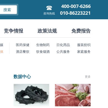
400-007-6266
搜索
010-86223221
咨询热线
竞争情报
政策法规
免费报告
媒
医药保健
生物制药
日化用品
服装纺织
 体
酒店餐饮
饮食烟酒
公共服务
家庭服务
数据中心
更多