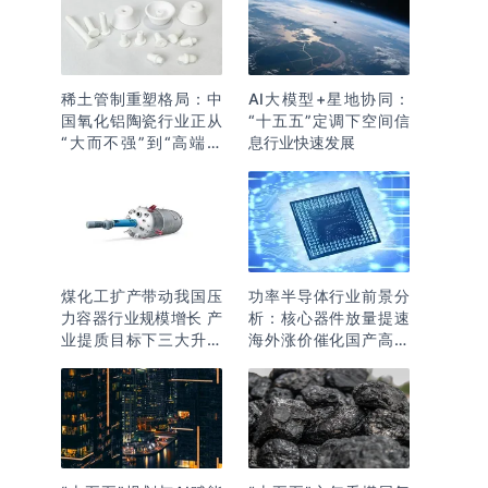
稀土管制重塑格局：中
AI大模型+星地协同：
国氧化铝陶瓷行业正从
“十五五”定调下空间信
“大而不强”到“高端突
息行业快速发展
围”
煤化工扩产带动我国压
功率半导体行业前景分
力容器行业规模增长 产
析：核心器件放量提速
业提质目标下三大升级
海外涨价催化国产高端
逻辑明确
化突围