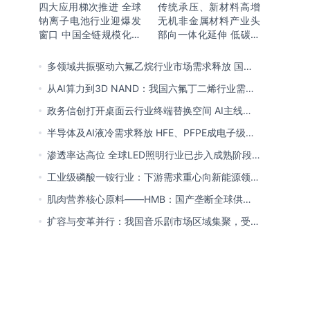
四大应用梯次推进 全球
传统承压、新材料高增
钠离子电池行业迎爆发
无机非金属材料产业头
窗口 中国全链规模化落
部向一体化延伸 低碳高
地领跑商业化
能创新转型提速
多领域共振驱动六氟乙烷行业市场需求释放 国产
替代已基本完成
从AI算力到3D NAND：我国六氟丁二烯行业需求
爆发与国产替代进程
政务信创打开桌面云行业终端替换空间 AI主线重
塑竞争逻辑 中国本土厂商全面反超
半导体及AI液冷需求释放 HFE、PFPE成电子级氟
化液行业主流 3M退场下国产高端突破加速
渗透率达高位 全球LED照明行业已步入成熟阶段
未来将向集成化、智能化方向演进
工业级磷酸一铵行业：下游需求重心向新能源领域
转移 产业链一体化趋势清晰
肌肉营养核心原料——HMB：国产垄断全球供给
市场 龙头构筑全方位竞争壁垒
扩容与变革并行：我国音乐剧市场区域集聚，受众
群体更新，内容生态持续完善