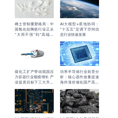
稀土管制重塑格局：中
AI大模型+星地协同：
国氧化铝陶瓷行业正从
“十五五”定调下空间信
“大而不强”到“高端突
息行业快速发展
围”
煤化工扩产带动我国压
功率半导体行业前景分
力容器行业规模增长 产
析：核心器件放量提速
业提质目标下三大升级
海外涨价催化国产高端
逻辑明确
化突围