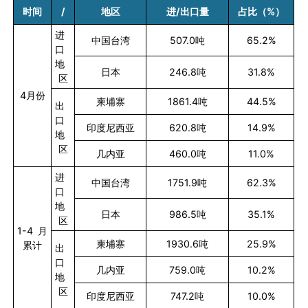
时间
/
地区
进
/
出口量
占比（
%
）
进
中国台湾
507.0
吨
65.2%
口
地
日本
246.8
吨
31.8%
区
4
月份
柬埔寨
1861.4
吨
44.5%
出
口
印度尼西亚
620.8
吨
14.9%
地
区
几内亚
460.0
吨
11.0%
进
中国台湾
1751.9
吨
62.3%
口
地
日本
986.5
吨
35.1%
区
1-4
月
柬埔寨
1930.6
吨
25.9%
累计
出
口
几内亚
759.0
吨
10.2%
地
区
印度尼西亚
747.2
吨
10.0%