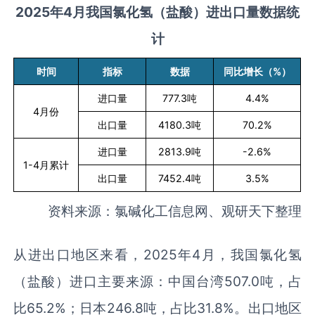
2025
年
4
月
我国氯化氢（盐酸）进出口量数据统
计
时间
指标
数据
同比增长（
%
）
进口量
777.3
吨
4.4%
4
月份
出口量
4180.3
吨
70.2%
进口量
2813.9
吨
-2.6%
1-4
月累计
出口量
7452.4
吨
3.5%
资料来源：氯碱化工信息网、观研天下整理
从进出口地区来看，2025年4月，我国氯化氢
（盐酸）进口主要来源：中国台湾507.0吨，占
比65.2%；日本246.8吨，占比31.8%。出口地区