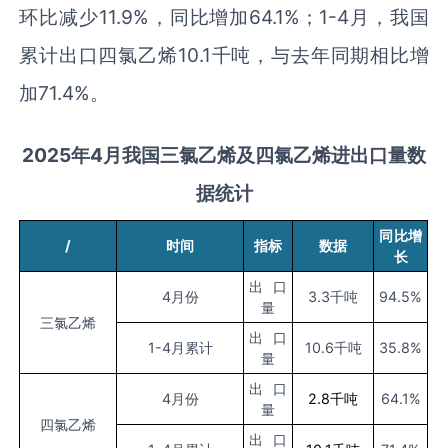
环比减少11.9%，同比增加64.1%；1-4月，我国
累计出口四氯乙烯10.1千吨，与去年同期相比增
加71.4%。
2025
年
4
月我国三氯乙烯及
四氯乙烯
进出口量数
据统计
同比增
/
时间
指标
数据
长
出口
4
月份
3.3
千吨
94.5%
量
三氯乙烯
出口
1-4
月累计
10.6
千吨
35.8%
量
出口
4
月份
2.8
千吨
64.1%
量
四氯乙烯
出口