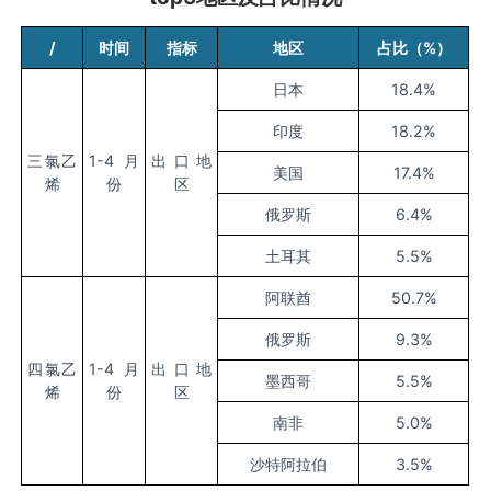
/
时间
指标
地区
占比（
%
）
日本
18.4%
印度
18.2%
三氯乙
1-4
月
出口地
美国
17.4%
烯
份
区
俄罗斯
6.4%
土耳其
5.5%
阿联酋
50.7%
俄罗斯
9.3%
四氯乙
1-4
月
出口地
墨西哥
5.5%
烯
份
区
南非
5.0%
沙特阿拉伯
3.5%