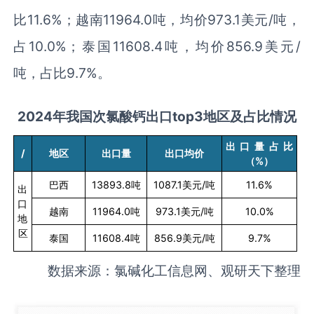
比11.6%；越南11964.0吨，均价973.1美元/吨，
占10.0%；泰国11608.4吨，均价856.9美元/
吨，占比9.7%。
2024
年我国次氯酸钙出口
top3
地区及占比情况
出口量占比
/
地区
出口量
出口均价
（
%
）
巴西
13893.8
吨
1087.1
美元
/
吨
11.6%
出
口
越南
11964.0
吨
973.1
美元
/
吨
10.0%
地
区
泰国
11608.4
吨
856.9
美元
/
吨
9.7%
数据来源：氯碱化工信息网、观研天下整理