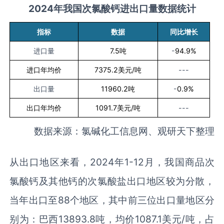
2024
年我国次氯酸钙进出口量数据统计
指标
数据
同比增长
进口量
7.5
吨
-
94.9%
进口年均价
7375.2
美元
/
吨
---
出口量
11960.2
吨
-
0.9%
出口年均价
1091.7
美元
/
吨
---
数据来源：氯碱化工信息网、观研天下整理
从出口地区来看，2024年1-12月，我国商品次
氯酸钙及其他钙的次氯酸盐出口地区较为分散，
当年出口至88个地区，其中前三位出口量地区分
别为：巴西13893.8吨，均价1087.1美元/吨，占