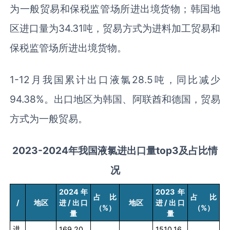
为一般贸易和保税监管场所进出境货物；韩国地
区进口量为34.31吨，贸易方式为进料加工贸易和
保税监管场所进出境货物。
1-12月我国累计出口液氯28.5吨，同比减少
94.38%。出口地区为韩国、阿联酋和德国，贸易
方式为一般贸易。
2023-2024
年我国液氯进出口量
top3
及占比情
况
2024
年
2023
年
占比
占比
/
地区
进
/
出口
地区
进
/
出口
（
%
）
（
%
）
量
量
进
169.20
1510.16