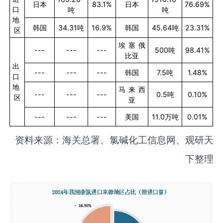
日本
83.1%
日本
76.69%
口
吨
吨
地
韩国
34.31
吨
16.9%
韩国
45.64
吨
23.31%
区
埃塞俄
---
---
---
500
吨
98.41%
比亚
出
---
---
---
韩国
7.5
吨
1.48%
口
地
马来西
---
---
---
0.5
吨
0.10%
区
亚
---
---
---
美国
11.0
万吨
0.01%
资料来源：海关总署、氯碱化工信息网、观研天
下整理