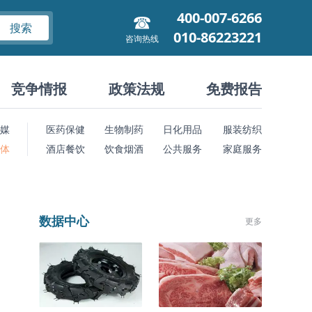
400-007-6266
搜索
010-86223221
咨询热线
竞争情报
政策法规
免费报告
媒
医药保健
生物制药
日化用品
服装纺织
 体
酒店餐饮
饮食烟酒
公共服务
家庭服务
数据中心
更多