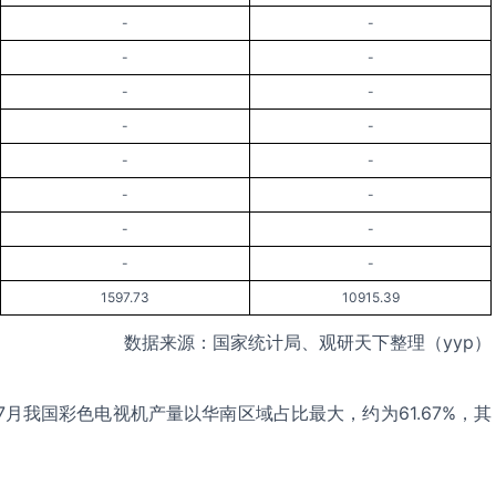
-
-
-
-
-
-
-
-
-
-
-
-
-
-
-
-
1597.73
10915.39
数据来源：国家统计局、观研天下整理（yyp）
-7月我国彩色电视机产量以华南区域占比最大，约为61.67%，其