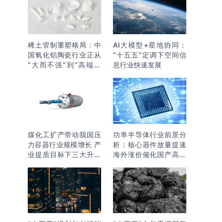
稀土管制重塑格局：中
AI大模型+星地协同：
国氧化铝陶瓷行业正从
“十五五”定调下空间信
“大而不强”到“高端突
息行业快速发展
围”
煤化工扩产带动我国压
功率半导体行业前景分
力容器行业规模增长 产
析：核心器件放量提速
业提质目标下三大升级
海外涨价催化国产高端
逻辑明确
化突围