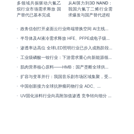
多领域共振驱动六氟乙
从AI算力到3D NAND：
烷行业市场需求释放 国
我国六氟丁二烯行业需
产替代已基本完成
求爆发与国产替代进程
政务信创打开桌面云行业终端替换空间 AI主线重
塑竞争逻辑 中国本土厂商全面反超
半导体及AI液冷需求释放 HFE、PFPE成电子级氟
化液行业主流 3M退场下国产高端突破加速
渗透率达高位 全球LED照明行业已步入成熟阶段
未来将向集成化、智能化方向演进
工业级磷酸一铵行业：下游需求重心向新能源领域
转移 产业链一体化趋势清晰
肌肉营养核心原料——HMB：国产垄断全球供给
市场 龙头构筑全方位竞争壁垒
扩容与变革并行：我国音乐剧市场区域集聚，受众
群体更新，内容生态持续完善
中国创新接力全球抗肿瘤药物行业 ADC、
CDK4/6与BTK引领 医保落地促专特药双渠道格局
UV固化涂料行业向高附加值渗透 竞争转向细分 恒
成型
兴股份等专精特新小巨人表现突出