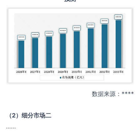
数据来源：****
（
2
）细分市场二
……