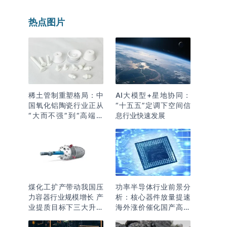
热点图片
稀土管制重塑格局：中
AI大模型+星地协同：
国氧化铝陶瓷行业正从
“十五五”定调下空间信
“大而不强”到“高端突
息行业快速发展
围”
煤化工扩产带动我国压
功率半导体行业前景分
力容器行业规模增长 产
析：核心器件放量提速
业提质目标下三大升级
海外涨价催化国产高端
逻辑明确
化突围