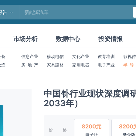
报告
市场分析
数据中心
投资情报
设备
信息产业
移动电信
文化产业
教育培训
影视传
牧渔
房 地 产
家具建材
家用电器
电子产业
半 导
中国钋行业现状深度调研
2033年）
8200元
8200
价格
电子版
纸介版