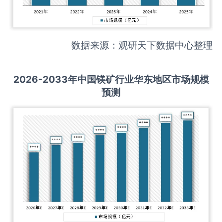
数据来源：观研天下数据中心整理
2026-2033
年中国
镁矿
行业华东地区市场规模
预测