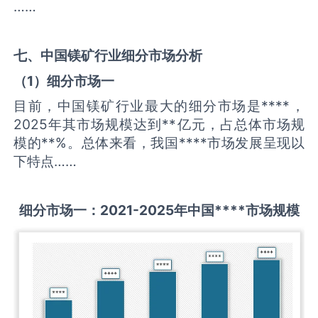
……
七、中国
镁矿
行业细分市场分析
（
1
）细分市场一
目前，中国镁矿行业最大的细分市场是****，
2025年其市场规模达到**亿元，占总体市场规
模的**%。总体来看，我国****市场发展呈现以
下特点……
细分市场一：
2021-2025
年中国
****
市场规模