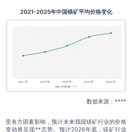
2021-2025
年中国
镁矿
平均价格变化
数据来源：****
受各方因素影响，预计未来我国镁矿行业的价格
变动将呈现**态势。预计2026年底，镁矿行业