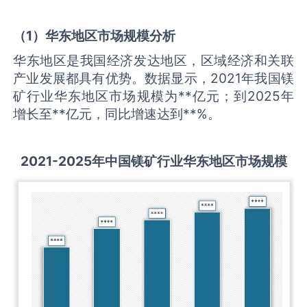
（
1
）华东地区市场规模分析
华东地区是我国经济发达地区，区域经济和关联
产业发展都具有优势。数据显示，2021年我国镁
矿行业华东地区市场规模为**亿元；到2025年
增长至**亿元，同比增速达到**%。
2021-2025
年中国
镁矿
行业华东地区市场规模