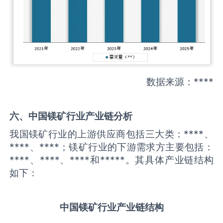
数据来源：****
六、中国
镁矿
行业产业链分析
我国镁矿行业的上游供应商包括三大类：****、
****、****；镁矿行业的下游需求方主要包括：
****、****、****和*****。其具体产业链结构
如下：
中国
镁矿
行业产业链结构