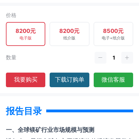
价格
8200元
8200元
8500元
电子版
纸介版
电子+纸介版
数量
我要购买
下载订购单
微信客服
报告目录
一、全球
镁矿
行业市场规模与预测