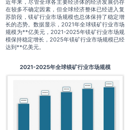
近年来，尽管全球各主要经济体的经济发展仍存
在较多不确定因素，但全球经济整体已经进入复
苏阶段，镁矿行业市场规模也总体保持了稳定增
长的态势。数据显示，2021年全球镁矿行业市场
规模为**亿美元，2021-2025年镁矿行业市场规
模保持稳定增长，2025年镁矿行业市场规模已经
达到**亿美元。
2021-2025
年全球
镁矿
行业市场规模