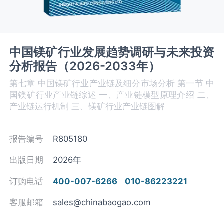
中国镁矿行业发展趋势调研与未来投资
分析报告（2026-2033年）
第七章 中国镁矿行业产业链及细分市场分析 第一节 中
国镁矿‌‌‌行业产业链综述 一、产业链模型原理介绍 二、
产业链运行机制 三、镁矿‌‌‌行业产业链图解
报告编号
R805180
出版日期
2026年
订购电话
400-007-6266
010-86223221
客服邮箱
sales@chinabaogao.com