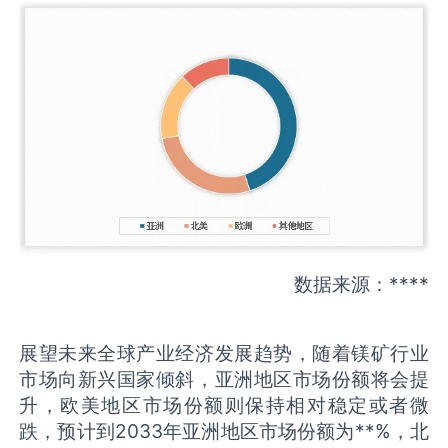
数据来源：****
展望未来全球产业经济发展趋势，随着镁矿行业
市场向新兴国家倾斜，亚洲地区市场份额将会提
升，欧美地区市场份额则保持相对稳定或者微
跌，预计到2033年亚洲地区市场份额为**%，北