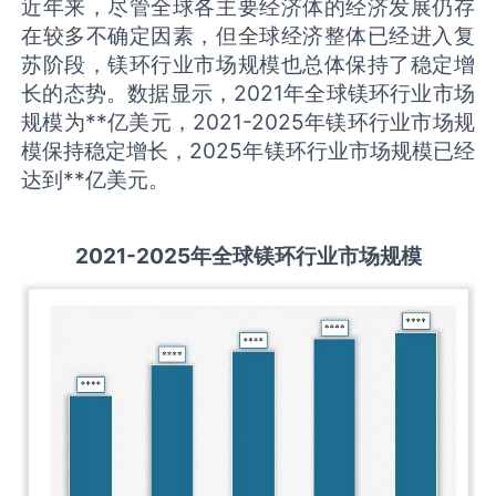
近年来，尽管全球各主要经济体的经济发展仍存
在较多不确定因素，但全球经济整体已经进入复
苏阶段，镁环行业市场规模也总体保持了稳定增
长的态势。数据显示，2021年全球镁环行业市场
规模为**亿美元，2021-2025年镁环行业市场规
模保持稳定增长，2025年镁环行业市场规模已经
达到**亿美元。
2021-2025
年全球
镁环
行业市场规模