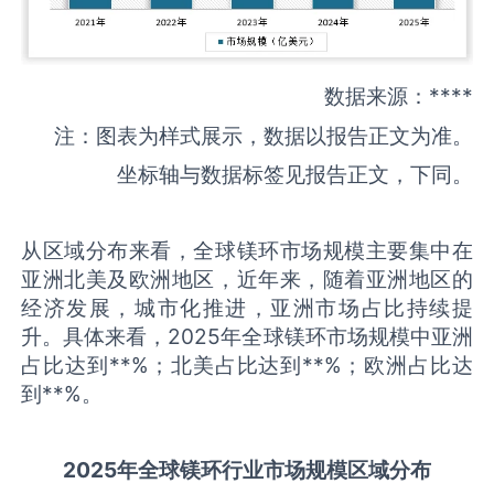
数据来源：****
注：图表为样式展示，数据以报告正文为准。
坐标轴与数据标签见报告正文，下同。
从区域分布来看，全球镁环市场规模主要集中在
亚洲北美及欧洲地区，近年来，随着亚洲地区的
经济发展，城市化推进，亚洲市场占比持续提
升。具体来看，2025年全球镁环市场规模中亚洲
占比达到**%；北美占比达到**%；欧洲占比达
到**%。
2025
年全球
镁环
行业市场规模区域分布