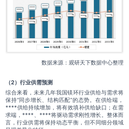
数据来源：观研天下数据中心整理
（
2
）
行业供需
预测
综合来看，未来几年我国镁环行业供给与需求将
保持“同步增长、结构匹配”的态势。在供给端，
****供给持续增加，将有效填补供给缺口；在需
求端，****、****将驱动需求刚性增长。整体而
言，行业供需将保持动态平衡，但不同细分领域