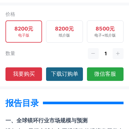
价格
8200元
8200元
8500元
电子版
纸介版
电子+纸介版
数量
我要购买
下载订购单
微信客服
报告目录
一、全球
镁环
行业市场规模与预测