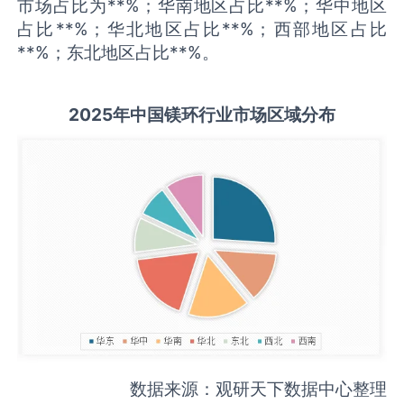
市场占比为**%；华南地区占比**%；华中地区
占比**%；华北地区占比**%；西部地区占比
**%；东北地区占比**%。
2025
年中国
镁环
行业市场区域分布
数据来源：观研天下数据中心整理