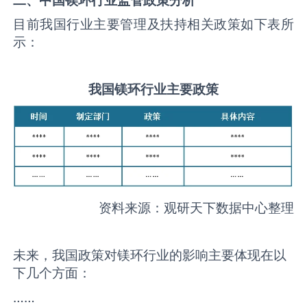
目前我国行业主要管理及扶持相关政策如下表所
示：
我国
镁环
行业主要政策
资料来源：观研天下数据中心整理
未来，我国政策对镁环行业的影响主要体现在以
下几个方面：
……