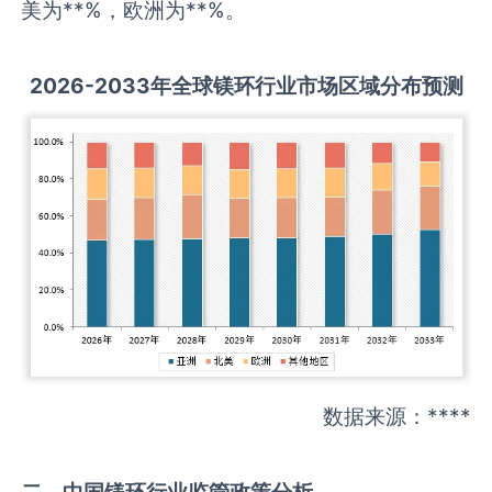
美为**%，欧洲为**%。
2026-2033
年全球
镁环
行业市场区域分布预测
数据来源：****
二、中国
镁环
行业监管政策分析