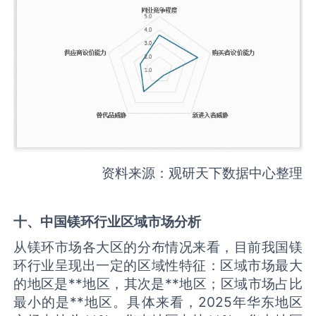
资料来源：观研天下数据中心整理
十、中国
镁环
行业区域市场分析
从镁环市场各大区的分布情况来看，目前我国镁
环行业呈现出一定的区域性特征：区域市场最大
的地区是**地区，其次是**地区；区域市场占比
最小的是**地区。具体来看，2025年华东地区