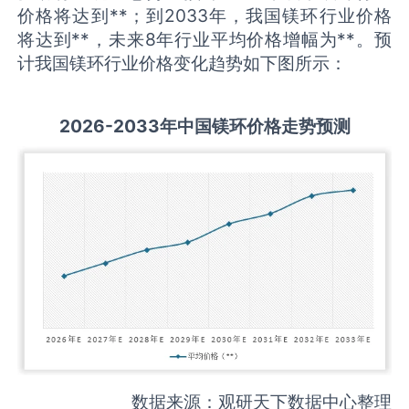
价格将达到**；到2033年，我国镁环行业价格
将达到**，未来8年行业平均价格增幅为**。预
计我国镁环行业价格变化趋势如下图所示：
2026-2033
年中国
镁环
价格走势预测
数据来源：观研天下数据中心整理