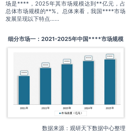
场是****，2025年其市场规模达到**亿元，占
总体市场规模的**%。总体来看，我国****市场
发展呈现以下特点……
细分市场一：
2021-2025
年中国
****
市场规模
数据来源：观研天下数据中心整理