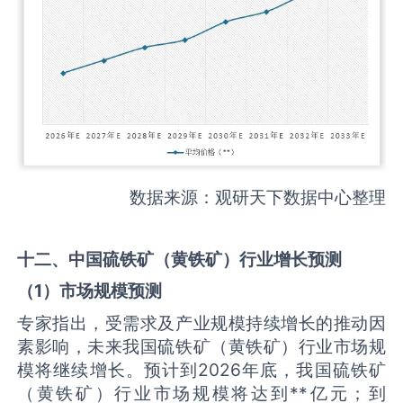
数据来源：观研天下数据中心整理
十二、中国
硫铁矿（黄铁矿）
行业增长预测
（
1
）市场规模预测
专家指出，受需求及产业规模持续增长的推动因
素影响，未来我国硫铁矿（黄铁矿）行业市场规
模将继续增长。预计到2026年底，我国硫铁矿
（黄铁矿）行业市场规模将达到**亿元；到