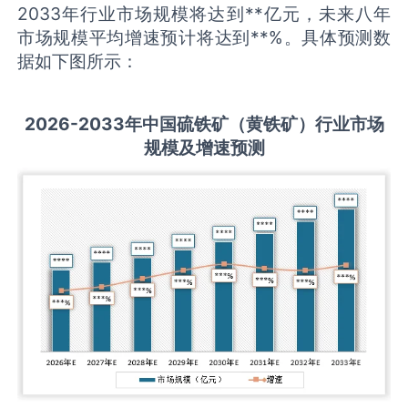
2033年行业市场规模将达到**亿元，未来八年
市场规模平均增速预计将达到**%。具体预测数
据如下图所示：
2026-2033
年中国
硫铁矿（黄铁矿）
行业市场
规模及增速预测