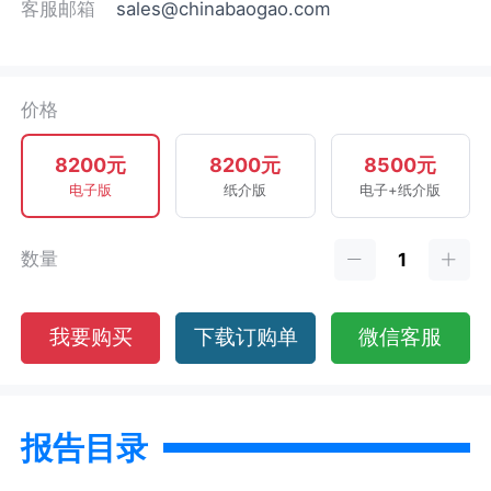
客服邮箱
sales@chinabaogao.com
价格
8200元
8200元
8500元
电子版
纸介版
电子+纸介版
数量
我要购买
下载订购单
微信客服
报告目录