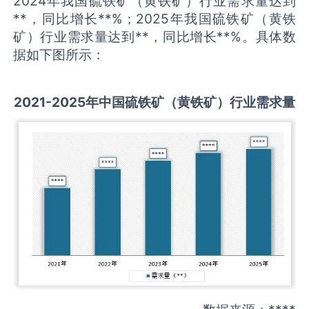
2024年我国硫铁矿（黄铁矿）行业需求量达到
**，同比增长**%；2025年我国硫铁矿（黄铁
矿）行业需求量达到**，同比增长**%。具体数
据如下图所示：
2021-2025
年中国
硫铁矿（黄铁矿）
行业需求量