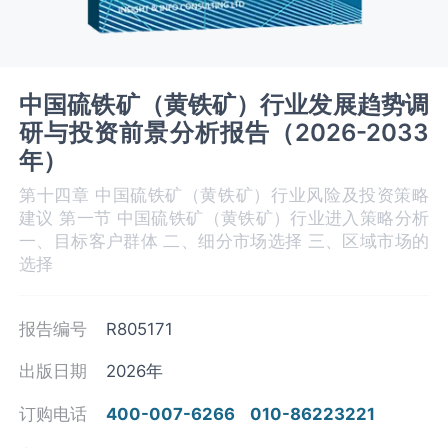
中国硫铁矿（黄铁矿）行业发展趋势调
研与投资前景分析报告（2026-2033
年）
第十四章 中国硫铁矿（黄铁矿）‌‌‌行业风险及投资策略
建议 第一节 中国硫铁矿（黄铁矿）行业进入策略分析
一、目标客户群体 二、细分市场选择 三、区域市场的
选择
报告编号
R805171
出版日期
2026年
订购电话
400-007-6266
010-86223221