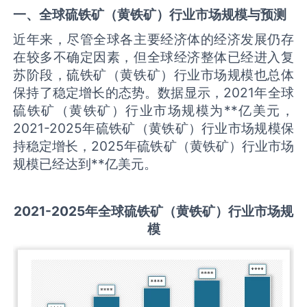
一、全球
硫铁矿（黄铁矿）
行业市场规模与预测
近年来，尽管全球各主要经济体的经济发展仍存
在较多不确定因素，但全球经济整体已经进入复
苏阶段，硫铁矿（黄铁矿）行业市场规模也总体
保持了稳定增长的态势。数据显示，2021年全球
硫铁矿（黄铁矿）行业市场规模为**亿美元，
2021-2025年硫铁矿（黄铁矿）行业市场规模保
持稳定增长，2025年硫铁矿（黄铁矿）行业市场
规模已经达到**亿美元。
2021-2025
年全球
硫铁矿（黄铁矿）
行业市场规
模