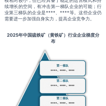
模相对较小，但已经具备了稳定的运营模式和持
续增长的空间，有冲击第一梯队企业的可能；行
业第三梯队的企业是****、****等。这些企业仍
需要进一步加强自身实力，提高企业竞争力。
2025
年中国
硫铁矿（黄铁矿）
行业企业梯度分
布