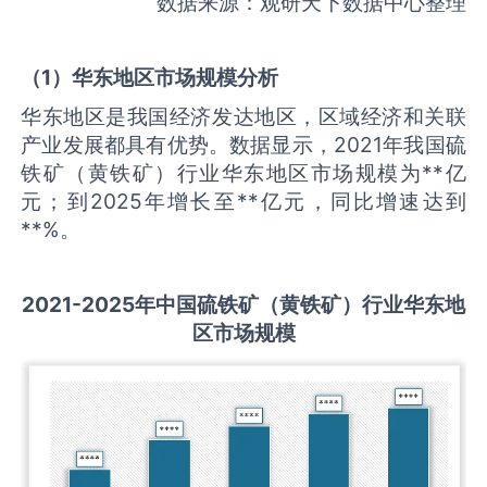
数据来源：观研天下数据中心整理
（
1
）华东地区市场规模分析
华东地区是我国经济发达地区，区域经济和关联
产业发展都具有优势。数据显示，2021年我国硫
铁矿（黄铁矿）行业华东地区市场规模为**亿
元；到2025年增长至**亿元，同比增速达到
**%。
2021-2025
年中国
硫铁矿（黄铁矿）
行业华东地
区市场规模