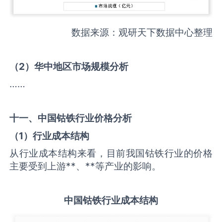
数据来源：观研天下数据中心整理
（
2
）华中地区市场规模分析
……
十一、中国
钴铁
行业价格分析
（
1
）行业成本结构
从行业成本结构来看，目前我国钴铁行业的价格
主要受到上游**、**等产业的影响。
中国
钴铁
行业成本结构