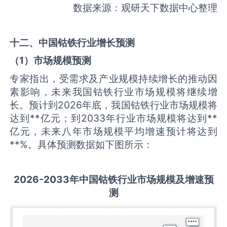
数据来源：观研天下数据中心整理
十二、中国
钴铁
行业增长预测
（
1
）市场规模预测
专家指出，受需求及产业规模持续增长的推动因
素影响，未来我国钴铁行业市场规模将继续增
长。预计到2026年底，我国钴铁行业市场规模将
达到**亿元；到2033年行业市场规模将达到**
亿元，未来八年市场规模平均增速预计将达到
**%。具体预测数据如下图所示：
2026-2033
年中国
钴铁
行业市场规模及增速预
测