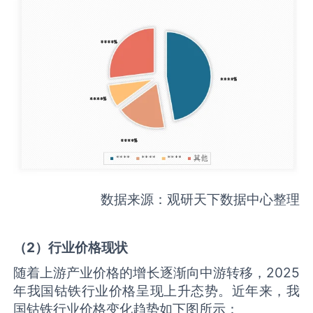
数据来源：观研天下数据中心整理
（
2
）行业价格现状
随着上游产业价格的增长逐渐向中游转移，2025
年我国钴铁行业价格呈现上升态势。近年来，我
国钴铁行业价格变化趋势如下图所示：