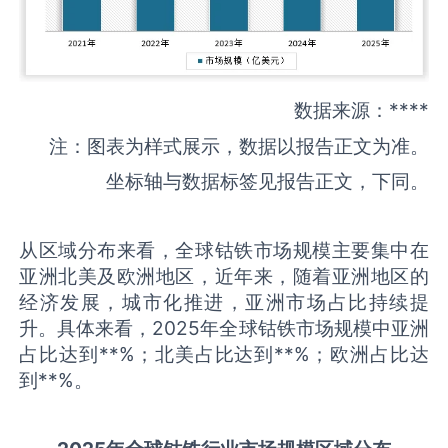
数据来源：****
注：图表为样式展示，数据以报告正文为准。
坐标轴与数据标签见报告正文，下同。
从区域分布来看，全球钴铁市场规模主要集中在
亚洲北美及欧洲地区，近年来，随着亚洲地区的
经济发展，城市化推进，亚洲市场占比持续提
升。具体来看，2025年全球钴铁市场规模中亚洲
占比达到**%；北美占比达到**%；欧洲占比达
到**%。