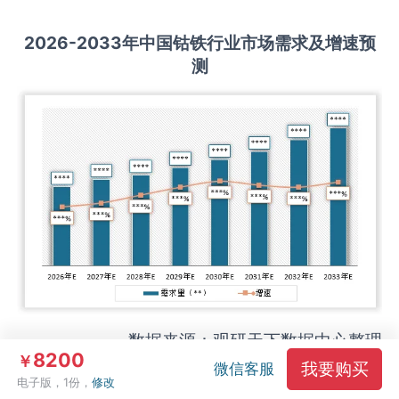
2026-2033
年中国
钴铁
行业市场需求及增速预
测
数据来源：观研天下数据中心整理
8200
￥
我要购买
微信客服
电子版，1份，
修改