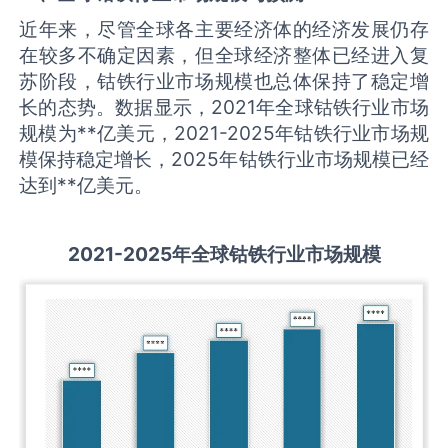
近年来，尽管全球各主要经济体的经济发展仍存
在较多不确定因素，但全球经济整体已经进入复
苏阶段，钴铁行业市场规模也总体保持了稳定增
长的态势。数据显示，2021年全球钴铁行业市场
规模为**亿美元，2021-2025年钴铁行业市场规
模保持稳定增长，2025年钴铁行业市场规模已经
达到**亿美元。
2021-2025
年全球
钴铁
行业市场规模