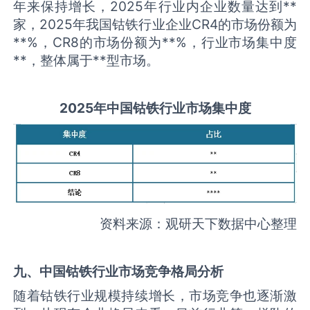
年来保持增长，2025年行业内企业数量达到**
家，2025年我国钴铁行业企业CR4的市场份额为
**%，CR8的市场份额为**%，行业市场集中度
**，整体属于**型市场。
2025
年中国
钴铁
行业市场集中度
资料来源：观研天下数据中心整理
九、中国
钴铁
行业市场竞争格局分析
随着钴铁行业规模持续增长，市场竞争也逐渐激