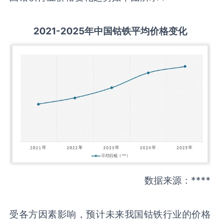
2021-2025
年中国
钴铁
平均价格变化
数据来源：****
受各方因素影响，预计未来我国钴铁行业的价格