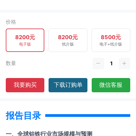
价格
8200元
8200元
8500元
电子版
纸介版
电子+纸介版
数量
我要购买
下载订购单
微信客服
报告目录
一、全球
钴铁
行业市场规模与预测