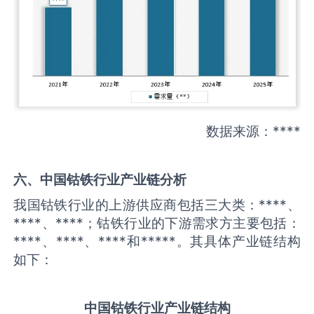
数据来源：****
六、中国
钴铁
行业产业链分析
我国钴铁行业的上游供应商包括三大类：****、
****、****；钴铁行业的下游需求方主要包括：
****、****、****和*****。其具体产业链结构
如下：
中国
钴铁
行业产业链结构