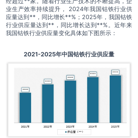
经超过**家。随着行业生产技术的不断提高，企
业生产效率持续提升， 2024年我国钴铁行业供
应量达到**，同比增长**%；2025年，我国钴铁
行业供应量达到**，同比增长达到**%。近年来
我国钴铁行业供应量变化具体如下图所示：
2021-2025
年中国
钴铁
行业供应量