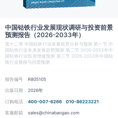
中国钴铁行业发展现状调研与投资前景
预测报告（2026-2033年）
第十二章 中国钴铁‌‌‌行业发展前景分析与预测 第一节 中
国钴铁‌‌‌行业未来发展趋势预测 第二节 2026-2033年中
国钴铁行业投资增速预测 第三节 2026-2033年中国钴
铁‌‌‌行业规模与供需预测
报告编号
R805105
出版日期
2026年
订购电话
400-007-6266
010-86223221
客服邮箱
sales@chinabaogao.com