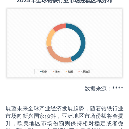
2025
年全球
钴铁
行业市场规模区域分布
数据来源：****
展望未来全球产业经济发展趋势，随着钴铁行业
市场向新兴国家倾斜，亚洲地区市场份额将会提
升，欧美地区市场份额则保持相对稳定或者微