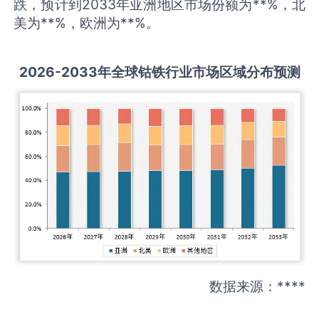
跌，预计到2033年亚洲地区市场份额为**%，北
美为**%，欧洲为**%。
2026-2033
年全球
钴铁
行业市场区域分布预测
数据来源：****