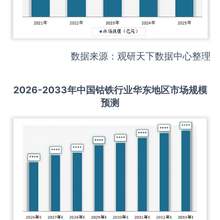
数据来源：观研天下数据中心整理
2026-2033
年中国
钴铁
行业华东地区市场规模
预测