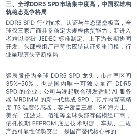
三
、
全球
DDR5 SPD
市场
集中
度高
，
中国双雄构
筑稳态竞争格局
DDR5 SPD 行业技术、认证与生态壁垒极高，全
球仅三家厂商具备稳定大规模供货能力，新进入
者难以突破 JEDEC 标准制定、上下游长期协同
开发、头部模组厂严苛供应链认证多重门槛，行
业呈现寡头垄断格局。
聚辰股份为全球 DDR5 SPD 龙头，市占率区间
35%–50%，也是国内唯一可独立量产 DDR5
SPD 的企业；公司与澜起联合研发适配 AI 服务
器 MRDIMM 的新一代集成 SPD，芯片内置高精
度 TS 温度传感器，客户覆盖三星、SK 海力士、
美光、江波龙、佰维等全球头部存储模组厂商，
依托长期 EEPROM 底层技术积淀，车规、工规
产品可靠性优势突出，是国产替代核心标的。