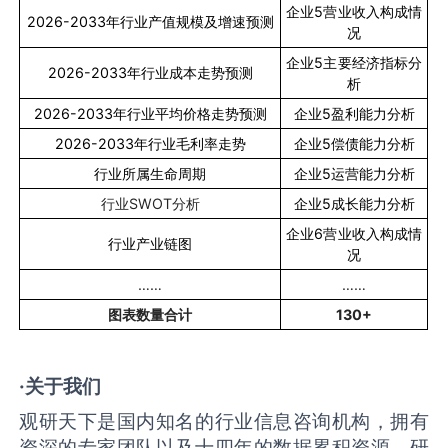
企业
5
营业收入构成情
2026-2033
年行业产值规模及增速预测
况
企业
5
主要经济指标分
2026-2033
年行业成本走势预测
析
2026-2033
年行业平均价格走势预测
企业
5
盈利能力分析
2026-2033
年行业毛利率走势
企业
5
偿债能力分析
行业所属生命周期
企业
5
运营能力分析
行业
SWOT
分析
企业
5
成长能力分析
企业
6
营业收入构成情
行业产业链图
况
……
……
图表数量合计
130+
·关于我们
观研天下是国内知名的行业信息咨询机构，拥有
资深的专家团队以及十四年的数据累积资源，研