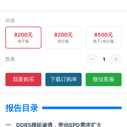
价格
8200元
8200元
8500元
电子版
纸介版
电子+纸介版
数量
我要购买
下载订购单
微信客服
报告目录
一
、DDR5模组
渗透
，
带动
SPD需求
扩大